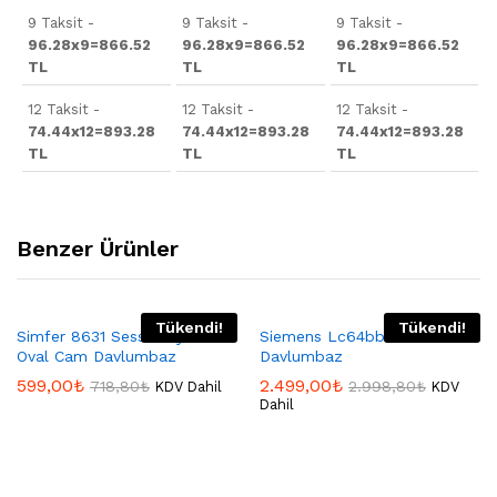
9 Taksit -
9 Taksit -
9 Taksit -
96.28x9=866.52
96.28x9=866.52
96.28x9=866.52
TL
TL
TL
12 Taksit -
12 Taksit -
12 Taksit -
74.44x12=893.28
74.44x12=893.28
74.44x12=893.28
TL
TL
TL
Benzer Ürünler
Tükendi!
Tükendi!
Simfer 8631 Sessiz Siyah
Siemens Lc64bb222t
Oval Cam Davlumbaz
Davlumbaz
599,00
₺
2.499,00
₺
718,80
₺
2.998,80
₺
KDV Dahil
KDV
Dahil