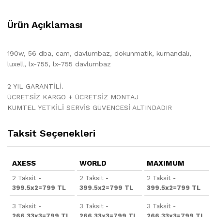
Ürün Açıklaması
190w, 56 dba, cam, davlumbaz, dokunmatik, kumandalı,
luxell, lx-755, lx-755 davlumbaz
2 YIL GARANTİLİ.
ÜCRETSİZ KARGO + ÜCRETSİZ MONTAJ
KUMTEL YETKİLİ SERVİS GÜVENCESİ ALTINDADIR
Taksit Seçenekleri
AXESS
WORLD
MAXIMUM
2 Taksit -
2 Taksit -
2 Taksit -
399.5x2=799 TL
399.5x2=799 TL
399.5x2=799 TL
3 Taksit -
3 Taksit -
3 Taksit -
266.33x3=799 TL
266.33x3=799 TL
266.33x3=799 TL