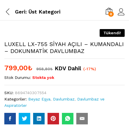
Geri:
Üst Kategori
0
Tükendi!
LUXELL LX-755 SİYAH AÇILI – KUMANDALI
– DOKUNMATİK DAVLUMBAZ
799,00
₺
KDV Dahil
958,80
₺
(-17%)
Stok Durumu:
Stokta yok
SKU:
8694740307554
Kategoriler:
Beyaz Eşya
,
Davlumbaz
,
Davlumbaz ve
Aspiratörler