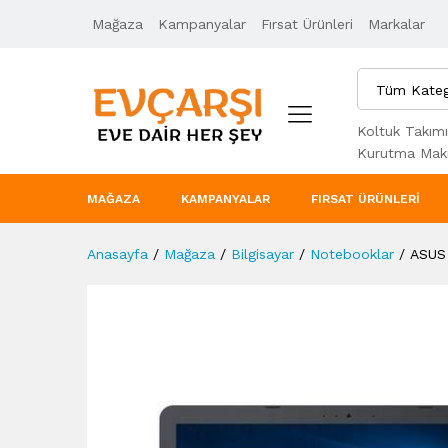
Mağaza
Ürün Açıklaması
Kampanyalar
Taksit Seçenekleri
Fırsat Ürünleri
Markalar
Tüm Kateg
Koltuk Takımı
Kurutma Maki
MAĞAZA
KAMPANYALAR
FIRSAT ÜRÜNLERI
Anasayfa
/
Mağaza
/
Bilgisayar
/
Notebooklar
/
ASUS