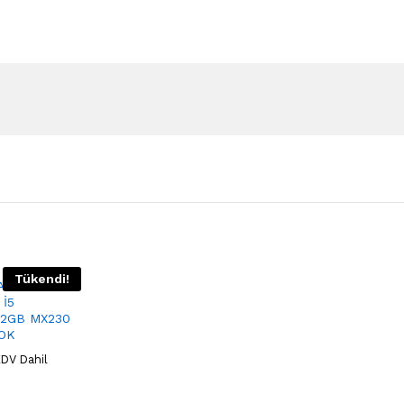
Tükendi!
ANA S500
 İ5
/2GB MX230
OK
DV Dahil