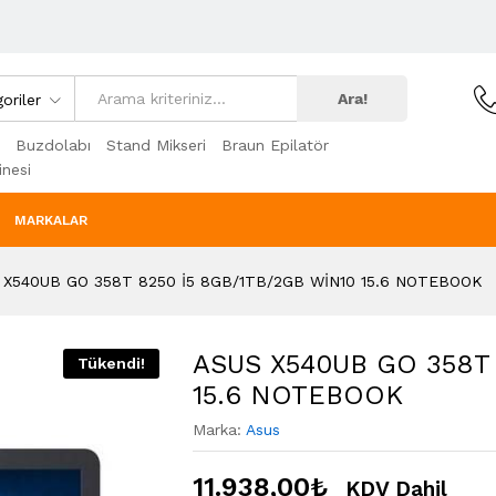
Ara!
oriler
Buzdolabı
Stand Mikseri
Braun Epilatör
nesi
MARKALAR
 X540UB GO 358T 8250 İ5 8GB/1TB/2GB WİN10 15.6 NOTEBOOK
ASUS X540UB GO 358T 
Tükendi!
15.6 NOTEBOOK
Marka:
Asus
11.938,00
₺
KDV Dahil