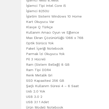
İşlemci Nesli 8.Nesil
İşlemci Tipi Intel Core i5
İşlemci 8250U
İşletim Sistemi Windows 10 Home
Kart Okuyucu Var
Klavye Q Türkçe
Kullanım Amacı Oyun ve Eğlence
Max Ekran Çözünürlüğü 1366 x 768
Optik Sürücü Yok
Paket İçeriği Notebook
Parmak İzi Okuyucu Yok
Pil 3 Hücreli
Ram (Sistem Belleği) 8 GB
Ram Tipi DDR4
Renk Metalik Gri
SSD Kapasitesi 256 GB
Şarjlı Kullanım Süresi 4 – 6 Saat
Usb 2.0 Yok
USB 3.0 2
USB 3.1 1 Adet
Ürün Modeli Notebook