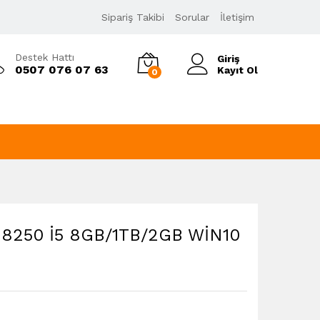
11.938,00
₺
KDV Dahil
Sipariş Takibi
Sorular
İletişim
Destek Hattı
Giriş
0507 076 07 63
Kayıt Ol
0
8250 İ5 8GB/1TB/2GB WİN10