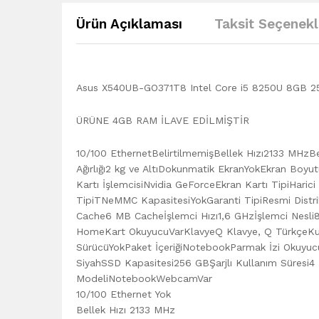
Ürün Açıklaması
Taksit Seçenekl
Asus X540UB-GO371T8 Intel Core i5 8250U 8GB 25
ÜRÜNE 4GB RAM İLAVE EDİLMİŞTİR
10/100 EthernetBelirtilmemişBellek Hızı2133 MHzBe
Ağırlığı2 kg ve AltıDokunmatik EkranYokEkran Boyu
Kartı İşlemcisiNvidia GeForceEkran Kartı TipiHaric
TipiTNeMMC KapasitesiYokGaranti TipiResmi Distri
Cache6 MB Cacheİşlemci Hızı1,6 GHzİşlemci Nesli8.
HomeKart OkuyucuVarKlavyeQ Klavye, Q TürkçeKu
SürücüYokPaket İçeriğiNotebookParmak İzi Okuyuc
SiyahSSD Kapasitesi256 GBŞarjlı Kullanım Süresi
ModeliNotebookWebcamVar
10/100 Ethernet Yok
Bellek Hızı 2133 MHz