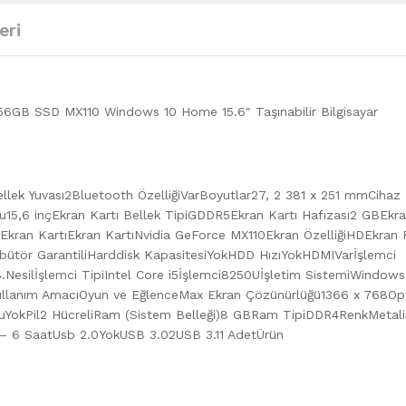
eri
6GB SSD MX110 Windows 10 Home 15.6″ Taşınabilir Bilgisayar
llek Yuvası2Bluetooth ÖzelliğiVarBoyutlar27, 2 381 x 251 mmCihaz
tu15,6 inçEkran Kartı Bellek TipiGDDR5Ekran Kartı Hafızası2 GBEkr
i Ekran KartıEkran KartıNvidia GeForce MX110Ekran ÖzelliğiHDEkran 
bütör GarantiliHarddisk KapasitesiYokHDD HızıYokHDMIVarİşlemci
Nesilİşlemci TipiIntel Core i5İşlemci8250Uİşletim SistemiWindows
llanım AmacıOyun ve EğlenceMax Ekran Çözünürlüğü1366 x 768Op
uYokPil2 HücreliRam (Sistem Belleği)8 GBRam TipiDDR4RenkMetalik
4 – 6 SaatUsb 2.0YokUSB 3.02USB 3.11 AdetÜrün