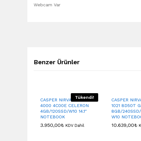
Webcam Var
Benzer Ürünler
Tükendi!
CASPER NIRVANA C350
CASPER NIRV
4000 4C00E CELERON
1021 8D50T G
4GB/120SSD/W10 14.1″
8GB/240SSD
NOTEBOOK
W10 NOTEBO
3.950,00
₺
10.639,00
₺
KDV Dahil
K