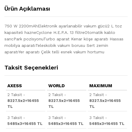
Ürün Açıklaması
750 W 2200mAhElektronik ayarlanabilir vakum gücü2 L toz
kapasiteli hazneCyclone H.E.P.A. 13 filtreOtomatik kablo
sarıcPark pozisyonuTurbo aparat Kenar köşe aparatı Hassas
mobilya aparatıTeleskobik vakum borusu Sert zemin
aparatıYer aparatı Çelik telli esnek vakum hortumu
Taksit Seçenekleri
AXESS
WORLD
MAXIMUM
2 Taksit -
2 Taksit -
2 Taksit -
8227.5x2=16455
8227.5x2=16455
8227.5x2=16455
TL
TL
TL
3 Taksit -
3 Taksit -
3 Taksit -
5485x3=16455 TL
5485x3=16455 TL
5485x3=16455 TL