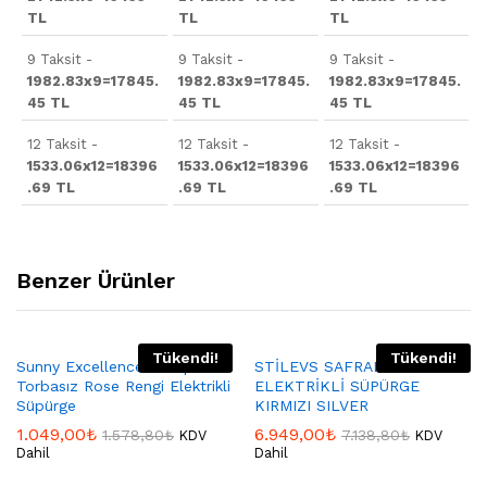
TL
TL
TL
9 Taksit -
9 Taksit -
9 Taksit -
1982.83x9=17845.
1982.83x9=17845.
1982.83x9=17845.
45 TL
45 TL
45 TL
12 Taksit -
12 Taksit -
12 Taksit -
1533.06x12=18396
1533.06x12=18396
1533.06x12=18396
.69 TL
.69 TL
.69 TL
Benzer Ürünler
Tükendi!
Tükendi!
Sunny Excellence Sn7sprks05
STİLEVS SAFRAN
Torbasız Rose Rengi Elektrikli
ELEKTRİKLİ SÜPÜRGE
Süpürge
KIRMIZI SILVER
1.049,00
₺
6.949,00
₺
1.578,80
₺
7.138,80
₺
KDV
KDV
Dahil
Dahil