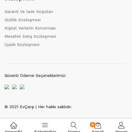
Garanti Ve İade Koşulları
Gizlilik Sözleşmesi
Kişisel Verilerin Korunması
Mesafeli Satış Sözleşmesi
Üyelik Sözleşmesi
Güvenli Ödeme Seçeneklerimiz:
© 2021 EvÇarşı | Her hakkı saklıdır.
Tek Tıkla Ödeme Kolaylığı
7/24 Canlı Destek
0
Anasayfa
Kategoriler
Arama
Sepet
Hesap