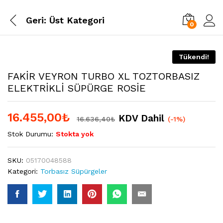
Geri:
Üst Kategori
0
Tükendi!
FAKİR VEYRON TURBO XL TOZTORBASIZ
ELEKTRİKLİ SÜPÜRGE ROSİE
16.455,00
₺
KDV Dahil
16.636,40
₺
(-1%)
Stok Durumu:
Stokta yok
SKU:
05170048588
Kategori:
Torbasız Süpürgeler