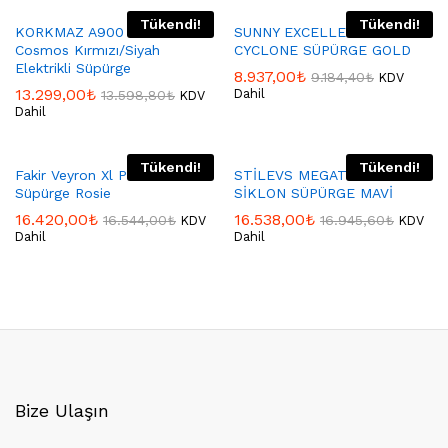
Tükendi!
Tükendi!
KORKMAZ A900 Korkmaz
SUNNY EXCELLENCE
Cosmos Kırmızı/Siyah
CYCLONE SÜPÜRGE GOLD
Elektrikli Süpürge
8.937,00
₺
9.184,40
₺
KDV
13.299,00
₺
Dahil
13.598,80
₺
KDV
Dahil
Tükendi!
Tükendi!
Fakir Veyron Xl Premıum
STİLEVS MEGATRON MULTİ
Süpürge Rosie
SİKLON SÜPÜRGE MAVİ
16.420,00
₺
16.538,00
₺
16.544,00
₺
16.945,60
₺
KDV
KDV
Dahil
Dahil
Bize Ulaşın