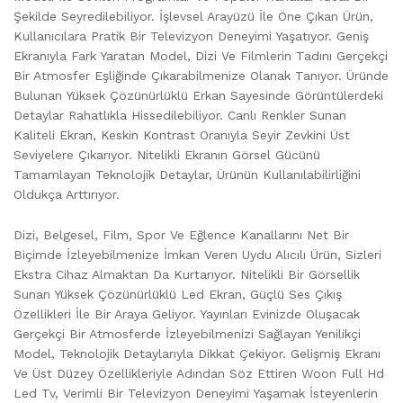
Şekilde Seyredilebiliyor. İşlevsel Arayüzü İle Öne Çıkan Ürün,
Kullanıcılara Pratik Bir Televizyon Deneyimi Yaşatıyor. Geniş
Ekranıyla Fark Yaratan Model, Dizi Ve Filmlerin Tadını Gerçekçi
Bir Atmosfer Eşliğinde Çıkarabilmenize Olanak Tanıyor. Üründe
Bulunan Yüksek Çözünürlüklü Erkan Sayesinde Görüntülerdeki
Detaylar Rahatlıkla Hissedilebiliyor. Canlı Renkler Sunan
Kaliteli Ekran, Keskin Kontrast Oranıyla Seyir Zevkini Üst
Seviyelere Çıkarıyor. Nitelikli Ekranın Görsel Gücünü
Tamamlayan Teknolojik Detaylar, Ürünün Kullanılabilirliğini
Oldukça Arttırıyor.
Dizi, Belgesel, Film, Spor Ve Eğlence Kanallarını Net Bir
Biçimde İzleyebilmenize İmkan Veren Uydu Alıcılı Ürün, Sizleri
Ekstra Cihaz Almaktan Da Kurtarıyor. Nitelikli Bir Görsellik
Sunan Yüksek Çözünürlüklü Led Ekran, Güçlü Ses Çıkış
Özellikleri İle Bir Araya Geliyor. Yayınları Evinizde Oluşacak
Gerçekçi Bir Atmosferde İzleyebilmenizi Sağlayan Yenilikçi
Model, Teknolojik Detaylarıyla Dikkat Çekiyor. Gelişmiş Ekranı
Ve Üst Düzey Özellikleriyle Adından Söz Ettiren Woon Full Hd
Led Tv, Verimli Bir Televizyon Deneyimi Yaşamak İsteyenlerin