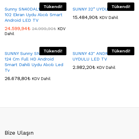
Tükendi!
Tükendi!
Sunny SN40DAL13-TNR 40″
SUNNY 32” UYDULU LED TV
102 Ekran Uydu Alıcılı Smart
15.484,90
₺
KDV Dahil
Android LED TV
24.599,94
₺
24.999,90
₺
KDV
Dahil
Tükendi!
Tükendi!
SUNNY Sunny SN49FAL27
SUNNY 43″ ANDROİD SMART
124 Cm Full HD Android
UYDULU LED TV
Smart Dahili Uydu Alıcılı Led
2.982,20
₺
KDV Dahil
Tv
26.678,80
₺
KDV Dahil
Bize Ulaşın