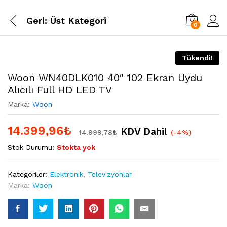
Geri:
Üst Kategori
0
Tükendi!
Woon WN40DLK010 40″ 102 Ekran Uydu
Alıcılı Full HD LED TV
Marka:
Woon
14.399,96
₺
KDV Dahil
14.999,78
₺
(-4%)
Stok Durumu:
Stokta yok
Kategoriler:
Elektronik
,
Televizyonlar
Marka:
Woon