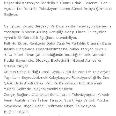
Beğenisini Kazanıyor. Modelin Kullanıcı Odaklı Tasarımı, Her
Açıdan Konforlu Bir Televizyon İzleme Süreci Ortaya Çıkmasını
Sağlıyor.
Geniş Led Ekran, Gerçekçi Ve Dinamik Bir Televizyon Deneyimi
Yaşatıyor. Modelin 40 İnç Genişliğe Sahip Ekranı İle Yayınlar
Ayrıntılı Bir Görsellik Eşliğinde İzlenebiliyor.
Full Hd Ekran, Renklerin Daha Canlı Ve Parlaklık Oranının Daha
Keskin Bir Şekilde Hissedilebilmesine İmkan Tanıyor. 1920 X
1080 Piksel Ekran Çözünürlüğünün Yarattığı Yüksek Görüntü
Netliği Sayesinde, Oldukça Etkileyici Bir Görsel Atmosfer
Ortaya Çıkıyor.
Ürünün Sahip Olduğu Dahili Uydu Alıcısı İle Popüler Televizyon
Yayınlarını Seyredebilmek Kolaylaşıyor. Fonksiyonelliği İle Öne
Çıkan Uydu Alıcılı Cihaz, Yerli Ya Da Yabancı Birçok Kanalı
Yüksek Kalitede İzleyebilmenizi Sağlıyor.
Zengin Bağlantı Olanakları Sunan Ürün, Televizyondan Yüksek
Verim Alabilmenize İmkan Tanıyor. Scart, Vga Ve Usb Portları
Sayesinde Birçok Harici Elektronik Cihaz, Televizyona
Bağlanabiliyor.