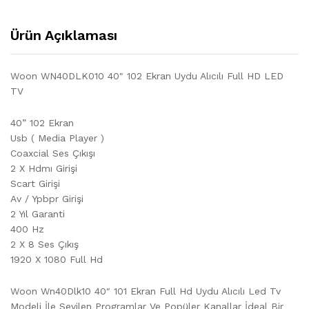
Ürün Açıklaması
Woon WN40DLK010 40″ 102 Ekran Uydu Alıcılı Full HD LED
TV
40” 102 Ekran
Usb ( Media Player )
Coaxcial Ses Çıkışı
2 X Hdmı Girişi
Scart Girişi
Av / Ypbpr Girişi
2 Yıl Garanti
400 Hz
2 X 8 Ses Çıkış
1920 X 1080 Full Hd
Woon Wn40Dlk10 40″ 101 Ekran Full Hd Uydu Alıcılı Led Tv
Modeli İle Sevilen Programlar Ve Popüler Kanallar İdeal Bir