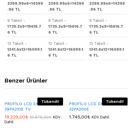
2399.99x6=14399
2399.99x6=14399
2399.99x6=14399
.96 TL
.96 TL
.96 TL
9 Taksit -
9 Taksit -
9 Taksit -
1735.2x9=15616.7
1735.2x9=15616.7
1735.2x9=15616.7
6 TL
6 TL
6 TL
12 Taksit -
12 Taksit -
12 Taksit -
1341.6x12=16099.1
1341.6x12=16099.1
1341.6x12=16099.1
6 TL
6 TL
6 TL
Benzer Ürünler
Tükendi!
Tükendi!
PROFİLO LCD EKRAN
PROFİLO LCD EKRAN 82-95
39PA210E TV
32PA200E
19.229,00
₺
1.745,00
₺
19.875,00
₺
KDV
KDV Dahil
Dahil