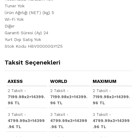
Tuner Yok
Ürün Ağırlığı (NET) (kg) 5
Wi-Fi Yok
Diğer
Garanti Süresi (Ay) 24
Yurt Dışı Satış Yok
Stok Kodu HBV00000GY1Z5
Taksit Seçenekleri
AXESS
WORLD
MAXIMUM
2 Taksit -
2 Taksit -
2 Taksit -
7199.98x2=14399.
7199.98x2=14399.
7199.98x2=14399.
96 TL
96 TL
96 TL
3 Taksit -
3 Taksit -
3 Taksit -
4799.99x3=14399
4799.99x3=14399
4799.99x3=14399
.96 TL
.96 TL
.96 TL