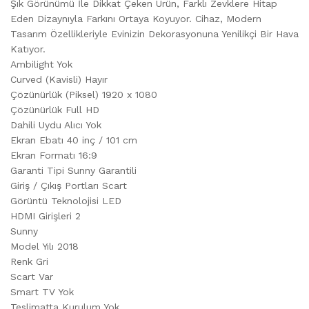
Şık Görünümü İle Dikkat Çeken Ürün, Farklı Zevklere Hitap
Eden Dizaynıyla Farkını Ortaya Koyuyor. Cihaz, Modern
Tasarım Özellikleriyle Evinizin Dekorasyonuna Yenilikçi Bir Hava
Katıyor.
Ambilight Yok
Curved (Kavisli) Hayır
Çözünürlük (Piksel) 1920 x 1080
Çözünürlük Full HD
Dahili Uydu Alıcı Yok
Ekran Ebatı 40 inç / 101 cm
Ekran Formatı 16:9
Garanti Tipi Sunny Garantili
Giriş / Çıkış Portları Scart
Görüntü Teknolojisi LED
HDMI Girişleri 2
Sunny
Model Yılı 2018
Renk Gri
Scart Var
Smart TV Yok
Teslimatta Kurulum Yok