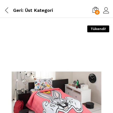
Geri:
Üst Kategori
0
Tükendi!