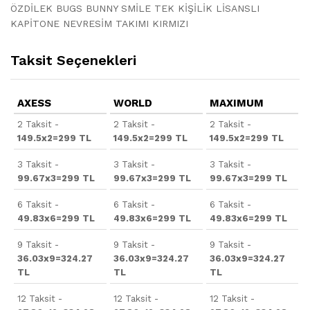
ÖZDİLEK BUGS BUNNY SMİLE TEK KİŞİLİK LİSANSLI
KAPİTONE NEVRESİM TAKIMI KIRMIZI
Taksit Seçenekleri
AXESS
WORLD
MAXIMUM
2 Taksit -
2 Taksit -
2 Taksit -
149.5x2=299 TL
149.5x2=299 TL
149.5x2=299 TL
3 Taksit -
3 Taksit -
3 Taksit -
99.67x3=299 TL
99.67x3=299 TL
99.67x3=299 TL
6 Taksit -
6 Taksit -
6 Taksit -
49.83x6=299 TL
49.83x6=299 TL
49.83x6=299 TL
9 Taksit -
9 Taksit -
9 Taksit -
36.03x9=324.27
36.03x9=324.27
36.03x9=324.27
TL
TL
TL
12 Taksit -
12 Taksit -
12 Taksit -