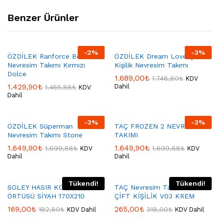
Benzer Ürünler
-
2
%
-
3
%
ÖZDİLEK Ranforce Bebek
ÖZDİLEK Dream Love Çift
Nevresim Takımı Kırmızı
Kişilik Nevresim Takımı
Dolce
1.689,00
₺
1.746,80
₺
KDV
1.429,90
₺
Dahil
1.455,88
₺
KDV
Dahil
-
3
%
-
3
%
ÖZDİLEK Süperman
TAÇ FROZEN 2 NEVRESİM
Nevresim Takımı Stone
TAKIMI
1.649,90
₺
1.649,90
₺
1.699,88
₺
1.699,88
₺
KDV
KDV
Dahil
Dahil
Tükendi!
Tükendi!
SOLEY HASIR KOLTUK
TAÇ Nevresim Takımı FİRİDA
ÖRTÜSÜ SİYAH 170X210
ÇİFT KİŞİLİK V03 KREM
169,00
₺
265,00
₺
182,80
₺
318,00
₺
KDV Dahil
KDV Dahil