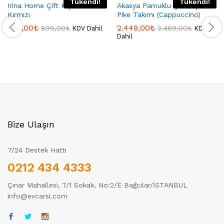
Tükendi!
Tükendi!
Irina Home Çift Kişilik Pike
Akasya Pamuklu Çift Kişilik
Kırmızı
Pike Takımı (Cappuccino)
809,00
₺
2.449,00
₺
899,00
₺
2.469,00
₺
KDV Dahil
KDV
Dahil
Bize Ulaşın
7/24 Destek Hattı
0212 434 4333
Çınar Mahallesi, 7/1 Sokak, No:2/E Bağcılar/İSTANBUL
info@evcarsi.com