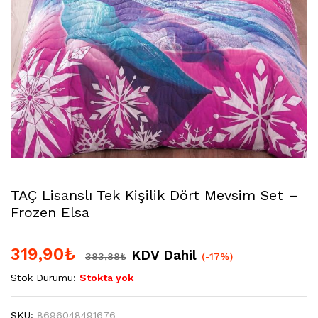
TAÇ Lisanslı Tek Kişilik Dört Mevsim Set –
Frozen Elsa
319,90
₺
KDV Dahil
383,88
₺
(-17%)
Stok Durumu:
Stokta yok
SKU:
8696048491676