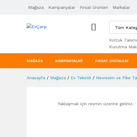
Mağaza
Ürün Açıklaması
Kampanyalar
Taksit Seçenekleri
Fırsat Ürünleri
Markalar
Tüm Kateg
Koltuk Takımı
Kurutma Maki
MAĞAZA
KAMPANYALAR
FIRSAT ÜRÜNLERI
Anasayfa
/
Mağaza
/
Ev Tekstili
/
Nevresim ve Pike Ta
Yaklaşmak için resmin üzerine geliniz.