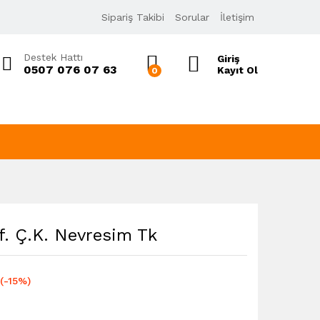
590,00
₺
Sipariş Takibi
Sorular
İletişim
696,80
₺
KDV Dahil
Destek Hattı
Giriş
0507 076 07 63
Kayıt Ol
0
f. Ç.K. Nevresim Tk
(-15%)