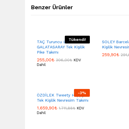
Benzer Ürünler
Tükendi!
TAÇ Turuncu Lisanslı
SOLEY Barcel
GALATASARAY Tek Kişilik
Kişilik Nevres
Pike Takımı
259,90
₺
291
255,00
₺
306,00
₺
KDV
Dahil
-
3
%
ÖZDİLEK Tweety Happy
Tek Kişilik Nevresim Takımı
1.659,90
₺
1.711,88
₺
KDV
Dahil