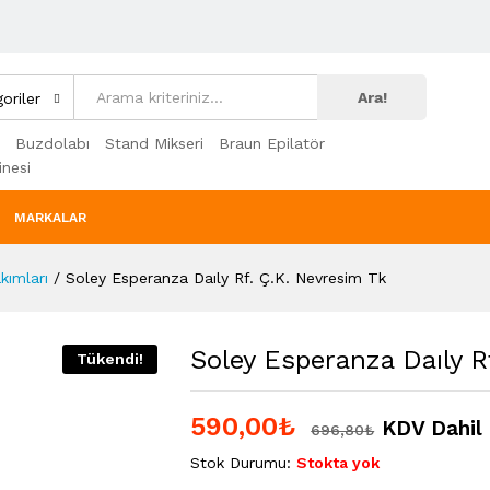
Ara!
oriler
Buzdolabı
Stand Mikseri
Braun Epilatör
nesi
MARKALAR
kımları
/
Soley Esperanza Daıly Rf. Ç.K. Nevresim Tk
Soley Esperanza Daıly R
Tükendi!
590,00
₺
KDV Dahil
696,80
₺
Stok Durumu:
Stokta yok