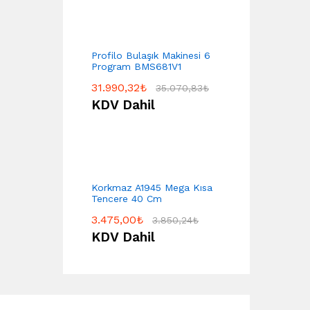
Profilo Bulaşık Makinesi 6
Program BMS681V1
31.990,32
₺
35.070,83
₺
KDV Dahil
Korkmaz A1945 Mega Kısa
Tencere 40 Cm
3.475,00
₺
3.850,24
₺
KDV Dahil