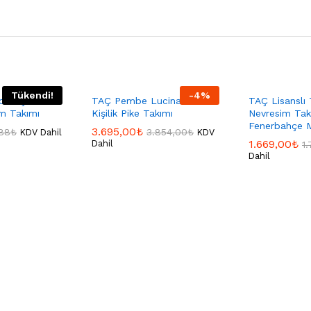
Tükendi!
-
4
%
ona Çift
TAÇ Pembe Lucina Tek
TAÇ Lisanslı T
im Takımı
Kişilik Pike Takımı
Nevresim Tak
Fenerbahçe M
3.695,00
₺
,88
₺
3.854,00
₺
KDV Dahil
KDV
1.669,00
₺
Dahil
1
Dahil