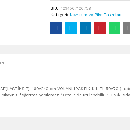
SKU:
1234567126739
Kategori:
Nevresim ve Pike Takımları
eri
(LASTİKSİZ): 160×240 cm VOLANLI YASTIK KILIFI: 50×70 (1 ad
 yıkayınız *Ağartma yapılamaz *Orta ısıda ütülenebilir *Düşük ısıd