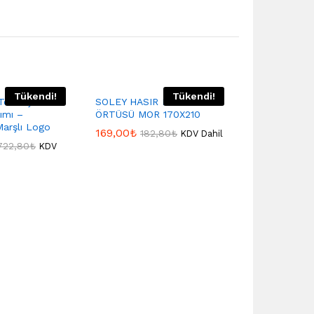
Tükendi!
Tükendi!
ek Kişilik
SOLEY HASIR KOLTUK
ımı –
ÖRTÜSÜ MOR 170X210
arşlı Logo
169,00
₺
182,80
₺
KDV Dahil
.722,80
₺
KDV