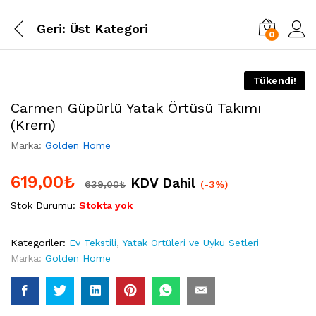
Geri:
Üst Kategori
0
Tükendi!
Carmen Güpürlü Yatak Örtüsü Takımı
(Krem)
Marka:
Golden Home
619,00
₺
KDV Dahil
639,00
₺
(-3%)
Stok Durumu:
Stokta yok
Kategoriler:
Ev Tekstili
,
Yatak Örtüleri ve Uyku Setleri
Marka:
Golden Home