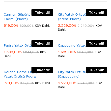
Tükendi!
Tükendi!
Carmen Güpürlü Yatak Örtüsü
City Yatak Örtüsü | Tek Kişilik
Takımı (Pudra)
(Krem-Pudra)
619,00
₺
2.229,00
₺
629,00
₺
2.249,00
₺
KDV Dahil
KDV
Dahil
Tükendi!
Tükendi!
Pudra Yatak Örtü Seti
Cappucino Yatak Örtü Seti
1.699,00
₺
1.699,00
₺
1.844,00
₺
1.849,00
₺
KDV
KDV
Dahil
Dahil
Tükendi!
Tükendi!
Golden Home City Çift Kişilik
City Yatak Örtüsü | Tek Kişilik
Yatak Örtüsü Pudra
(Cappuccino)
731,00
₺
2.229,00
₺
977,00
₺
2.249,00
₺
KDV Dahil
KDV
Dahil