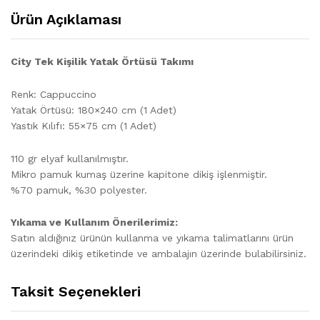
Ürün Açıklaması
City Tek Kişilik Yatak Örtüsü Takımı
Renk: Cappuccino
Yatak Örtüsü: 180×240 cm (1 Adet)
Yastık Kılıfı: 55×75 cm (1 Adet)
110 gr elyaf kullanılmıştır.
Mikro pamuk kumaş üzerine kapitone dikiş işlenmiştir.
%70 pamuk, %30 polyester.
Yıkama ve Kullanım Önerilerimiz:
Satın aldığınız ürünün kullanma ve yıkama talimatlarını ürün
üzerindeki dikiş etiketinde ve ambalajın üzerinde bulabilirsiniz.
Taksit Seçenekleri