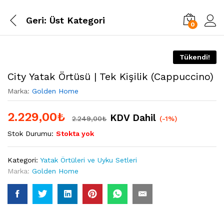
Geri:
Üst Kategori
0
Tükendi!
City Yatak Örtüsü | Tek Kişilik (Cappuccino)
Marka:
Golden Home
2.229,00
₺
KDV Dahil
2.249,00
₺
(-1%)
Stok Durumu:
Stokta yok
Kategori:
Yatak Örtüleri ve Uyku Setleri
Marka:
Golden Home