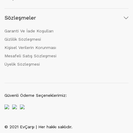
Sözleşmeler
Garanti Ve İade Koşulları
Gizlilik Sözleşmesi
Kişisel Verilerin Korunması
Mesafeli Satış Sözleşmesi
Üyelik Sözleşmesi
Güvenli Ödeme Seçeneklerimiz:
© 2021 EvÇarşı | Her hakkı saklıdır.