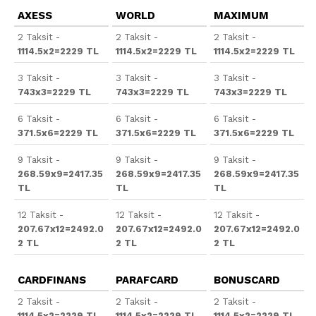
AXESS
WORLD
MAXIMUM
2 Taksit -
2 Taksit -
2 Taksit -
1114.5x2=2229 TL
1114.5x2=2229 TL
1114.5x2=2229 TL
3 Taksit -
3 Taksit -
3 Taksit -
743x3=2229 TL
743x3=2229 TL
743x3=2229 TL
6 Taksit -
6 Taksit -
6 Taksit -
371.5x6=2229 TL
371.5x6=2229 TL
371.5x6=2229 TL
9 Taksit -
9 Taksit -
9 Taksit -
268.59x9=2417.35
268.59x9=2417.35
268.59x9=2417.35
TL
TL
TL
12 Taksit -
12 Taksit -
12 Taksit -
207.67x12=2492.0
207.67x12=2492.0
207.67x12=2492.0
2 TL
2 TL
2 TL
CARDFINANS
PARAFCARD
BONUSCARD
2 Taksit -
2 Taksit -
2 Taksit -
1114.5x2=2229 TL
1114.5x2=2229 TL
1114.5x2=2229 TL