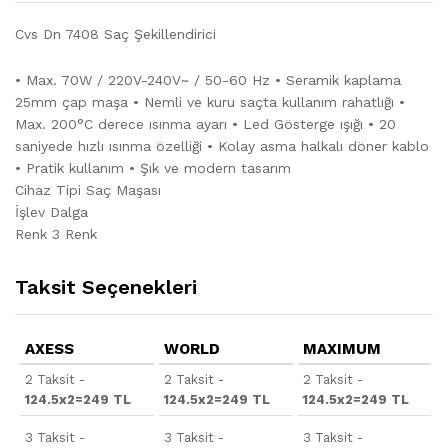
Cvs Dn 7408 Saç Şekillendirici
• Max. 70W / 220V-240V~ / 50-60 Hz • Seramik kaplama
25mm çap maşa • Nemli ve kuru saçta kullanım rahatlığı •
Max. 200°C derece ısınma ayarı • Led Gösterge ışığı • 20
saniyede hızlı ısınma özelliği • Kolay asma halkalı döner kablo
• Pratik kullanım • Şık ve modern tasarım
Cihaz Tipi Saç Maşası
İşlev Dalga
Renk 3 Renk
Taksit Seçenekleri
AXESS
WORLD
MAXIMUM
2 Taksit -
2 Taksit -
2 Taksit -
124.5x2=249 TL
124.5x2=249 TL
124.5x2=249 TL
3 Taksit -
3 Taksit -
3 Taksit -