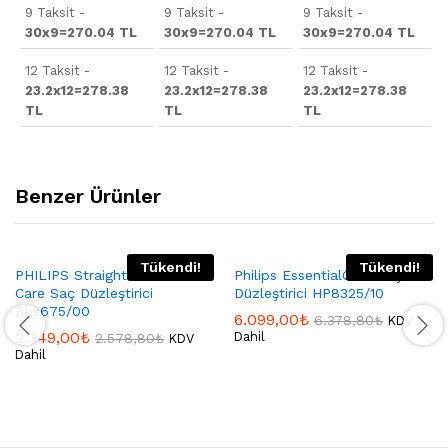
9 Taksit -
9 Taksit -
9 Taksit -
30x9=270.04 TL
30x9=270.04 TL
30x9=270.04 TL
12 Taksit -
12 Taksit -
12 Taksit -
23.2x12=278.38
23.2x12=278.38
23.2x12=278.38
TL
TL
TL
Benzer Ürünler
Tükendi!
Tükendi!
PHILIPS Straight Vivid Ends
Philips EssentialCare Saç
Care Saç Düzleştirici
Düzleştirici HP8325/10
Bhs675/00
6.099,00
₺
6.378,80
₺
KDV
2.349,00
₺
Dahil
2.578,80
₺
KDV
Dahil