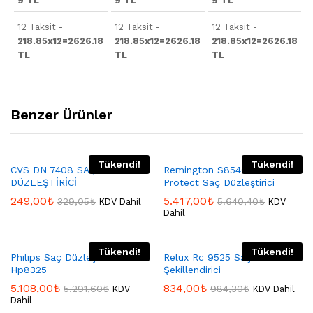
9 TL
9 TL
9 TL
12 Taksit -
12 Taksit -
12 Taksit -
218.85x12=2626.18
218.85x12=2626.18
218.85x12=2626.18
TL
TL
TL
Benzer Ürünler
Tükendi!
Tükendi!
CVS DN 7408 SAÇ
Remington S8540 Keratin
DÜZLEŞTİRİCİ
Protect Saç Düzleştirici
249,00
₺
5.417,00
₺
329,05
₺
5.640,40
₺
KDV Dahil
KDV
Dahil
Tükendi!
Tükendi!
Phılıps Saç Düzleştici
Relux Rc 9525 Saç
Hp8325
Şekillendirici
5.108,00
₺
834,00
₺
5.291,60
₺
984,30
₺
KDV
KDV Dahil
Dahil