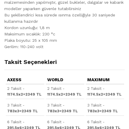
malzemesinden yapılmıştır, güzel bukleler, dalgalar ve kabarık
modeller yaparken güvenle tutabilirsiniz
Bu şekillendirici kısa sürede ısınma özelliğiyle 30 saniyede
kullanıma hazırdır
Kordon uzunluğu: 1,8 m
Maksimum sıcaklık: 230 °c
Plaka boyutu: 25 x 105 mm
Gerilim: 110-240 volt
Taksit Seçenekleri
AXESS
WORLD
MAXIMUM
2 Taksit -
2 Taksit -
2 Taksit -
1174.5x2=2349 TL
1174.5x2=2349 TL
1174.5x2=2349 TL
3 Taksit -
3 Taksit -
3 Taksit -
783x3=2349 TL
783x3=2349 TL
783x3=2349 TL
6 Taksit -
6 Taksit -
6 Taksit -
391.5x6=2349 TL
391.5x6=2349 TL
391.5x6=2349 TL