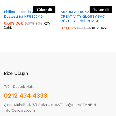
Tükendi!
Tükendi!
Philips EssentialCare Saç
ARZUM AR 5062 BELLISSIMA
Düzleştirici HP8325/10
CREATIVITY GLOSSY SAÇ
DÜZLEŞTİRİCİ PEMBE
6.099,00
₺
6.378,80
₺
KDV
371,00
₺
Dahil
537,95
₺
KDV Dahil
Bize Ulaşın
7/24 Destek Hattı
0212 434 4333
Çınar Mahallesi, 7/1 Sokak, No:2/E Bağcılar/İSTANBUL
info@evcarsi.com