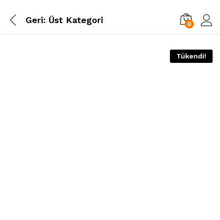
Geri:
Üst Kategori
0
Tükendi!