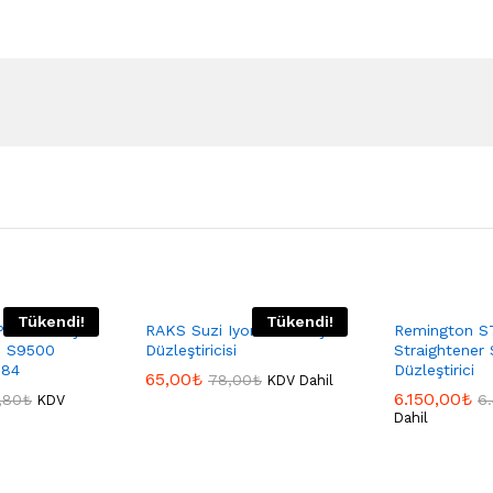
Tükendi!
Tükendi!
PEARL SAÇ
RAKS Suzi Iyonizerli Saç
Remington S
İ S9500
Düzleştiricisi
Straightener
884
Düzleştirici
65,00
₺
78,00
₺
KDV Dahil
6.150,00
₺
,80
₺
6
KDV
Dahil