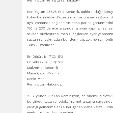
Remington ile Tarzınızı Yakalayın
Remington S5525 Pro-Seramik, sahip olduğu koruyuc
kolay bir şekilde düzleştirmenize olanak sağlıyor. B
aynı zamanda saçlarınızın daha parlak görünmesini 
150 ile 230 derece arasında ısı ayarı yapmanıza izin
şekilde düzleştirebilmenizi sağlarken ayar yapmanı
saçlarınızı yakmadan bu işlemi yapabilmenizin önün
Teknik Özellikler
En Düşük Isı (°C): 150
En Yüksek Isı (°C): 230
Malzeme: Seramik
Maşa Çapı: 45 mm
Renk: Mor
Remington Hakkında
1937 yılında kurulan Remington, en önemli elektrikli 
bu şirket, kullanıcı odaklı hizmet anlayışı sayesin
yaptığı geliştirmeler ile her geçen daha kaliteli ürü
genişletmeye devam ediyor.