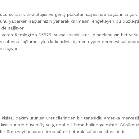
u seramik teknolojisi ve geniş plakaları sayesinde saçlarınızı çok
unu yaparken saçlarınızın yanarak kırılmasını engelleyen bu düzleştir
de sağlıyor.
 veren Remington S5525, yüksek sıcaklıklar ile saçlarınızın her yerini
za olanak sağlamasıyla da kendiniz için en uygun dereceyi kullanar
ü açıyor.
kişisel bakım ürünleri üreticilerinden bir tanesidir. Amerika merkezl
de kısa sürede büyümüş ve global bir firma haline gelmiştir. Günümü
nler üretmeyi başaran firma sürekli olarak kullanıcı kitlesini de