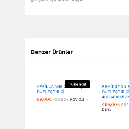
Benzer Ürünler
Tükendi!
APRİLLA AHS 2022 SAÇ
REMİNGTON 
DÜZLEŞTİRİCİ
DÜZLEŞTİRİC
4008496652
89,00
₺
106,80
₺
KDV Dahil
469,00
₺
562
Dahil