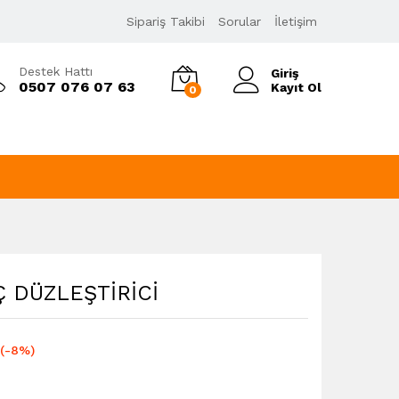
869,00
₺
Sipariş Takibi
Sorular
İletişim
942,80
₺
KDV Dahil
Destek Hattı
Giriş
0507 076 07 63
Kayıt Ol
0
 DÜZLEŞTİRİCİ
(-8%)