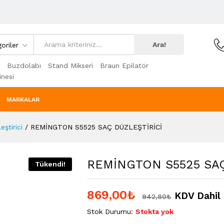
Ara!
oriler
Buzdolabı
Stand Mikseri
Braun Epilatör
nesi
MARKALAR
ştirici
/
REMİNGTON S5525 SAÇ DÜZLEŞTİRİCİ
REMİNGTON S5525 SAÇ
Tükendi!
869,00
₺
KDV Dahil
942,80
₺
Stok Durumu:
Stokta yok