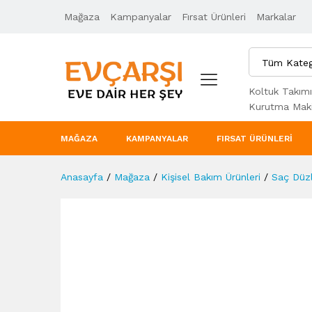
Mağaza
Ürün Açıklaması
Kampanyalar
Taksit Seçenekleri
Fırsat Ürünleri
Markalar
Tüm Kateg
Koltuk Takımı
Kurutma Maki
MAĞAZA
KAMPANYALAR
FIRSAT ÜRÜNLERI
Anasayfa
/
Mağaza
/
Kişisel Bakım Ürünleri
/
Saç Düzle