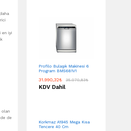
 daha
ici
 en iyi
ak
Profilo Bulaşık Makinesi 6
Program BMS681V1
31.990,32
₺
35.070,83
₺
KDV Dahil
i olan
zde de
Korkmaz A1945 Mega Kısa
Tencere 40 Cm