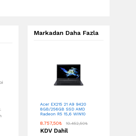
Markadan Daha Fazla
bi
Acer EX215 21 A9 9420
.
8GB/256GB SSD AMD
Radeon R5 15,6 WIN10
m
8.757,50
₺
10.452,50
₺
KDV Dahil