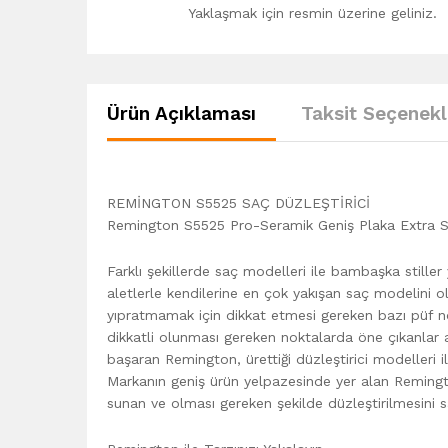
Yaklaşmak için resmin üzerine geliniz.
Ürün Açıklaması
Taksit Seçenekl
REMİNGTON S5525 SAÇ DÜZLEŞTİRİCİ
Remington S5525 Pro-Seramik Geniş Plaka Extra Sa
Farklı şekillerde saç modelleri ile bambaşka stiller 
aletlerle kendilerine en çok yakışan saç modelini o
yıpratmamak için dikkat etmesi gereken bazı püf nok
dikkatli olunması gereken noktalarda öne çıkanlar a
başaran Remington, ürettiği düzleştirici modelleri il
Markanın geniş ürün yelpazesinde yer alan Reming
sunan ve olması gereken şekilde düzleştirilmesini sa