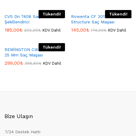
Tükendi!
Tükendi!
CVS Dn 7408 Saç
Rowenta CF 3012 Elite
Şekillendirici
Structure Saç Maşası
185,00
₺
145,00
₺
202,00
₺
174,00
₺
KDV Dahil
KDV Dahil
Tükendi!
REMİNGTON CI6525 Pro Curl
25 Mm Saç Maşası
299,00
₺
358,80
₺
KDV Dahil
Bize Ulaşın
7/24 Destek Hattı