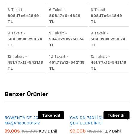
6 Taksit -
6 Taksit -
6 Taksit -
808.17x6=4849
808.17x6=4849
808.17x6=4849
TL
TL
TL
9 Taksit -
9 Taksit -
9 Taksit -
584.3x9=5258.74
584.3x9=5258.74
584.3x9=5258.74
TL
TL
TL
12 Taksit -
12 Taksit -
12 Taksit -
451.77x12=5421.18
451.77x12=5421.18
451.77x12=5421.18
TL
TL
TL
Benzer Ürünler
Tükendi!
Tükendi!
ROWENTA CF 2002 ELİTE
CVS DN 7401 İCLAL 4İN1 SAÇ
MAŞA 1830001512
ŞEKİLLENDİRİCİ
89,00
₺
99,00
₺
106,80
₺
118,80
₺
KDV Dahil
KDV Dahil