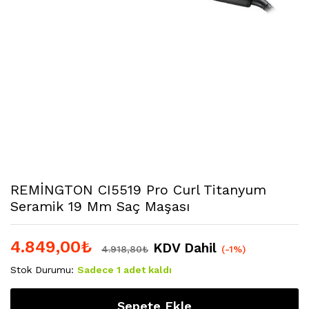
REMİNGTON CI5519 Pro Curl Titanyum
Seramik 19 Mm Saç Maşası
4.849,00
₺
KDV Dahil
4.918,80
₺
(-1%)
Stok Durumu:
Sadece 1 adet kaldı
Sepete Ekle