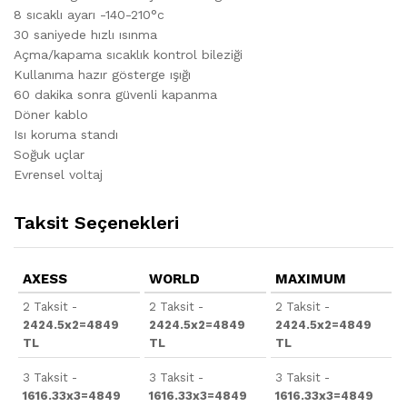
8 sıcaklı ayarı -140-210°c
30 saniyede hızlı ısınma
Açma/kapama sıcaklık kontrol bileziği
Kullanıma hazır gösterge ışığı
60 dakika sonra güvenli kapanma
Döner kablo
Isı koruma standı
Soğuk uçlar
Evrensel voltaj
Taksit Seçenekleri
AXESS
WORLD
MAXIMUM
2 Taksit -
2 Taksit -
2 Taksit -
2424.5x2=4849
2424.5x2=4849
2424.5x2=4849
TL
TL
TL
3 Taksit -
3 Taksit -
3 Taksit -
1616.33x3=4849
1616.33x3=4849
1616.33x3=4849