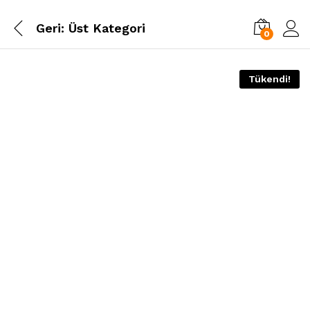
Geri:
Üst Kategori
0
Tükendi!