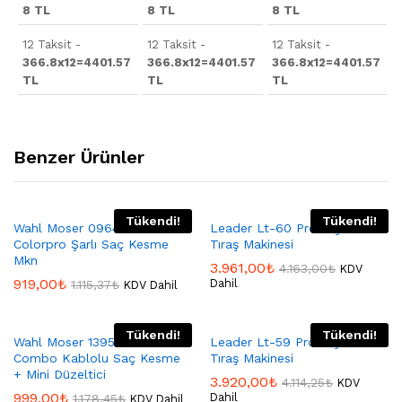
8 TL
8 TL
8 TL
12 Taksit -
12 Taksit -
12 Taksit -
366.8x12=4401.57
366.8x12=4401.57
366.8x12=4401.57
TL
TL
TL
Benzer Ürünler
Tükendi!
Tükendi!
Wahl Moser 09649-016
Leader Lt-60 Profesyonel
Colorpro Şarlı Saç Kesme
Tıraş Makinesi
Mkn
3.961,00
₺
4.163,00
₺
KDV
919,00
₺
Dahil
1.115,37
₺
KDV Dahil
Tükendi!
Tükendi!
Wahl Moser 1395-0466
Leader Lt-59 Profesyonel
Combo Kablolu Saç Kesme
Tıraş Makinesi
+ Mini Düzeltici
3.920,00
₺
4.114,25
₺
KDV
999,00
₺
Dahil
1.178,45
₺
KDV Dahil