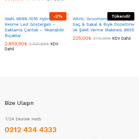
-
2
%
Tükendi!
Wahl 9698-1016 Hybrid Saç
WAHL Groomsman Pro Şarjlı
Kesme Led Göstergeli –
Saç & Sakal & Bıyık Düzeltme
Saklama Çantalı – Yıkanabilir
Ve Şekil Verme Makinesi 9855
Bıçaklar
225,00
₺
270,00
₺
KDV Dahil
2.859,90
₺
2.931,88
₺
KDV
Dahil
Bize Ulaşın
7/24 Destek Hattı
0212 434 4333