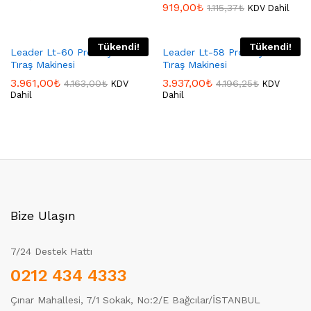
919,00
₺
1.115,37
₺
KDV Dahil
Tükendi!
Tükendi!
Leader Lt-60 Profesyonel
Leader Lt-58 Profesyonel
Tıraş Makinesi
Tıraş Makinesi
3.961,00
₺
3.937,00
₺
4.163,00
₺
4.196,25
₺
KDV
KDV
Dahil
Dahil
Bize Ulaşın
7/24 Destek Hattı
0212 434 4333
Çınar Mahallesi, 7/1 Sokak, No:2/E Bağcılar/İSTANBUL