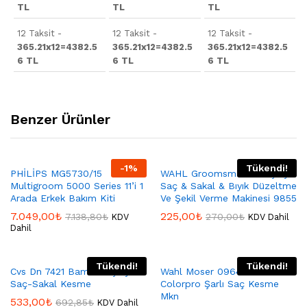
TL
TL
TL
12 Taksit -
12 Taksit -
12 Taksit -
365.21x12=4382.5
365.21x12=4382.5
365.21x12=4382.5
6 TL
6 TL
6 TL
Benzer Ürünler
-
1
%
Tükendi!
PHİLİPS MG5730/15
WAHL Groomsman Pro Şarjlı
Multigroom 5000 Series 11’i 1
Saç & Sakal & Bıyık Düzeltme
Arada Erkek Bakım Kiti
Ve Şekil Verme Makinesi 9855
7.049,00
₺
225,00
₺
7.138,80
₺
270,00
₺
KDV
KDV Dahil
Dahil
Tükendi!
Tükendi!
Cvs Dn 7421 Bamboo Şarjlı
Wahl Moser 09649-016
Saç-Sakal Kesme
Colorpro Şarlı Saç Kesme
Mkn
533,00
₺
692,85
₺
KDV Dahil