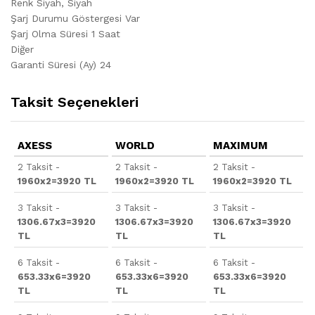
Renk Siyah, Siyah
Şarj Durumu Göstergesi Var
Şarj Olma Süresi 1 Saat
Diğer
Garanti Süresi (Ay) 24
Taksit Seçenekleri
AXESS
WORLD
MAXIMUM
2 Taksit -
2 Taksit -
2 Taksit -
1960x2=3920 TL
1960x2=3920 TL
1960x2=3920 TL
3 Taksit -
3 Taksit -
3 Taksit -
1306.67x3=3920
1306.67x3=3920
1306.67x3=3920
TL
TL
TL
6 Taksit -
6 Taksit -
6 Taksit -
653.33x6=3920
653.33x6=3920
653.33x6=3920
TL
TL
TL