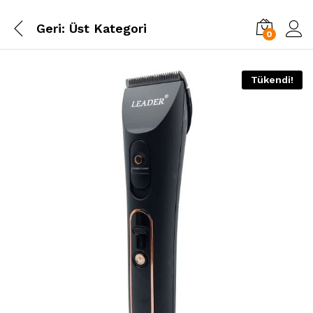
Geri:
Üst Kategori
0
Tükendi!