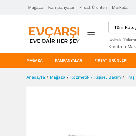
Mağaza
Ürün Açıklaması
Kampanyalar
Taksit Seçenekleri
Fırsat Ürünleri
Markalar
Tüm Kateg
Koltuk Takımı
Kurutma Maki
MAĞAZA
KAMPANYALAR
FIRSAT ÜRÜNLERI
Anasayfa
/
Mağaza
/
Kozmetik / Kişisel Bakım
/
Traş 