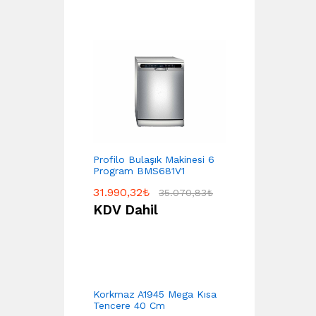
Profilo Bulaşık Makinesi 6
Program BMS681V1
31.990,32
₺
35.070,83
₺
KDV Dahil
Korkmaz A1945 Mega Kısa
Tencere 40 Cm