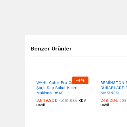
Benzer Ürünler
-
4
%
WAHL Color Pro Cordless
REMİNGTON 
Şarjlı Saç Sakal Kesme
DURABLADE 
Makinası 9649
MAKİNESİ
3.849,90
₺
249,00
₺
4.019,88
₺
298
KDV
Dahil
Dahil