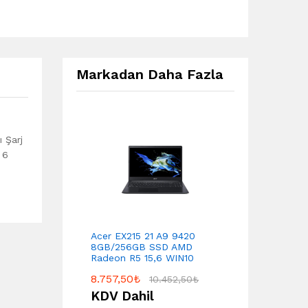
Markadan Daha Fazla
 Şarj
 6
Acer EX215 21 A9 9420
8GB/256GB SSD AMD
Radeon R5 15,6 WIN10
8.757,50
₺
10.452,50
₺
KDV Dahil