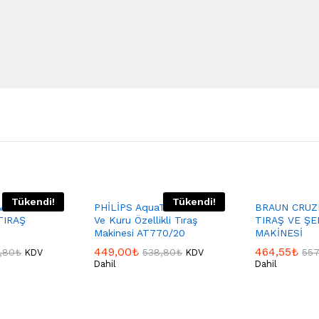
Tükendi!
Tükendi!
MB010
PHİLİPS AquaTouch Islak
BRAUN CRUZ
TIRAŞ
Ve Kuru Özellikli Tıraş
TIRAŞ VE Ş
Makinesi AT770/20
MAKİNESİ
449,00
₺
464,55
₺
,80
₺
538,80
₺
557
KDV
KDV
Dahil
Dahil