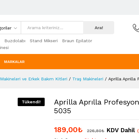
Ara!
oriler
Buzdolabı
Stand Mikseri
Braun Epilatör
nesi
MARKALAR
Makineleri ve Erkek Bakım Kitleri
/
Traş Makineleri
/
Aprilla Aprıll
Aprilla Aprılla Profesy
Tükendi!
5035
189,00
₺
KDV Dahil
226,80
₺