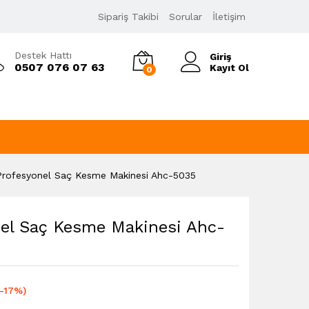
189,00
₺
Sipariş Takibi
Sorular
İletişim
226,80
₺
KDV Dahil
Destek Hattı
Giriş
0507 076 07 63
Kayıt Ol
0
a Profesyonel Saç Kesme Makinesi Ahc-5035
onel Saç Kesme Makinesi Ahc-
(-17%)