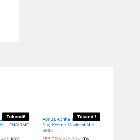
Tükendi!
Tükendi!
ER 5 FACE
Aprilla Aprılla Profesyonel
EKİLLENDİRME
Saç Kesme Makinesi Ahc-
5035
189,00
₺
,46
₺
226,80
₺
KDV
KDV