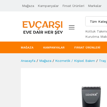
Mağaza
Ürün Açıklaması
Kampanyalar
Taksit Seçenekleri
Fırsat Ürünleri
Markalar
Tüm Kateg
Koltuk Takımı
Kurutma Maki
MAĞAZA
KAMPANYALAR
FIRSAT ÜRÜNLERI
Anasayfa
/
Mağaza
/
Kozmetik / Kişisel Bakım
/
Traş 