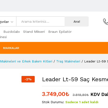
Ara!
oriler
Buzdolabı
Stand Mikseri
Braun Epilatör
nesi
MARKALAR
Makineleri ve Erkek Bakım Kitleri
/
Traş Makineleri
/
Leader Lt-59 
Leader Lt-59 Saç Kesm
-
2
%
3.749,00
₺
KDV Dah
3.818,80
₺
Stok Durumu:
Sadece 1 adet kaldı