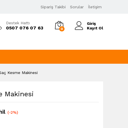
3.749,00
₺
Sipariş Takibi
Sorular
İletişim
Sepete Ekle
3.818,80
₺
KDV Dahil
Destek Hattı
Giriş
0507 076 07 63
Kayıt Ol
0
Saç Kesme Makinesi
e Makinesi
il
(-2%)