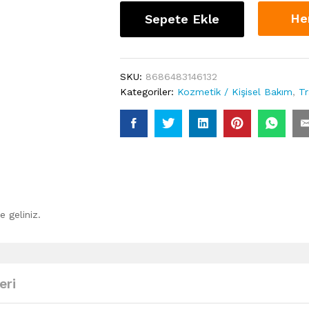
He
Sepete Ekle
SKU:
8686483146132
Kategoriler:
Kozmetik / Kişisel Bakım
,
Tr
 geliniz.
eri