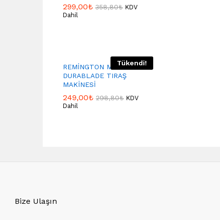
299,00
₺
358,80
₺
KDV
Dahil
Tükendi!
REMİNGTON MB010
DURABLADE TIRAŞ
MAKİNESİ
249,00
₺
298,80
₺
KDV
Dahil
Bize Ulaşın