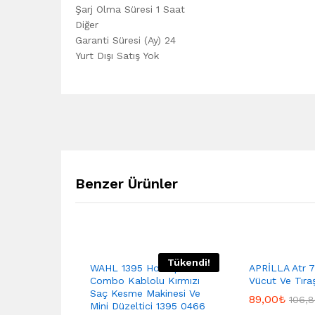
Şarj Olma Süresi 1 Saat
Diğer
Garanti Süresi (Ay) 24
Yurt Dışı Satış Yok
Benzer Ürünler
Tükendi!
WAHL 1395 Homepro 100
APRİLLA Atr 7
Combo Kablolu Kırmızı
Vücut Ve Tıra
Saç Kesme Makinesi Ve
89,00
₺
106,
Mini Düzeltici 1395 0466