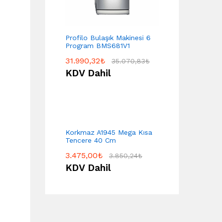
Profilo Bulaşık Makinesi 6
Program BMS681V1
31.990,32
₺
35.070,83
₺
KDV Dahil
Korkmaz A1945 Mega Kısa
Tencere 40 Cm
3.475,00
₺
3.850,24
₺
KDV Dahil