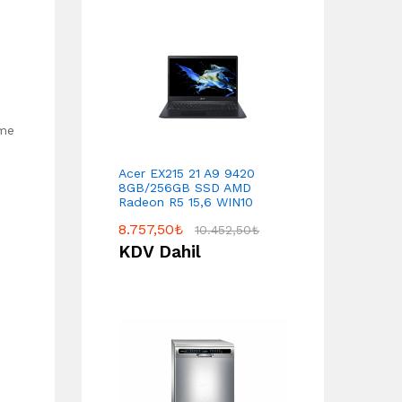
tme
Acer EX215 21 A9 9420
8GB/256GB SSD AMD
Radeon R5 15,6 WIN10
8.757,50
₺
10.452,50
₺
KDV Dahil