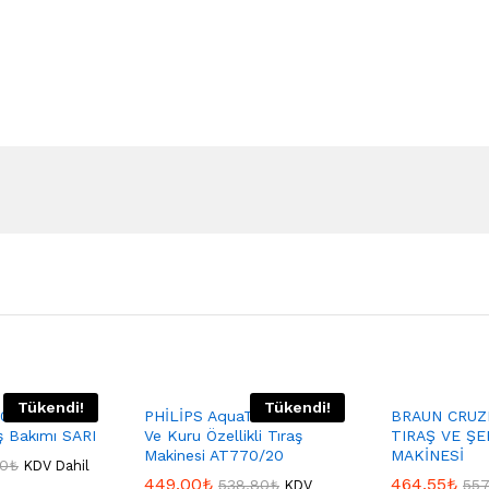
Tükendi!
Tükendi!
021 Erkek
PHİLİPS AquaTouch Islak
BRAUN CRUZ
ş Bakımı SARI
Ve Kuru Özellikli Tıraş
TIRAŞ VE Ş
Makinesi AT770/20
MAKİNESİ
80
₺
KDV Dahil
449,00
₺
464,55
₺
538,80
₺
557
KDV