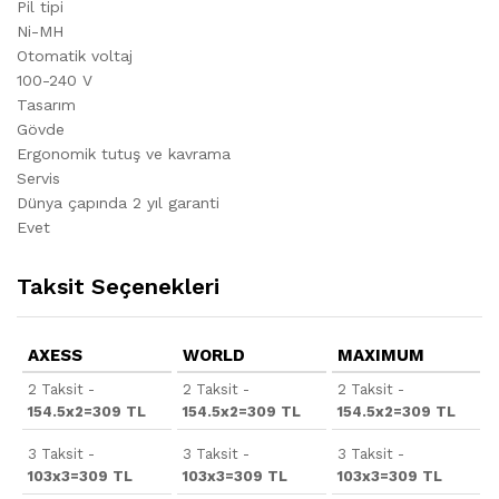
Pil tipi
Ni-MH
Otomatik voltaj
100-240 V
Tasarım
Gövde
Ergonomik tutuş ve kavrama
Servis
Dünya çapında 2 yıl garanti
Evet
Taksit Seçenekleri
AXESS
WORLD
MAXIMUM
2 Taksit -
2 Taksit -
2 Taksit -
154.5x2=309 TL
154.5x2=309 TL
154.5x2=309 TL
3 Taksit -
3 Taksit -
3 Taksit -
103x3=309 TL
103x3=309 TL
103x3=309 TL