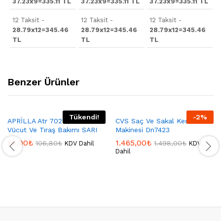
37.23x9=335.11 TL
37.23x9=335.11 TL
37.23x9=335.11 TL
12 Taksit -
12 Taksit -
12 Taksit -
28.79x12=345.46
28.79x12=345.46
28.79x12=345.46
TL
TL
TL
Benzer Ürünler
Tükendi!
-
2
%
APRİLLA Atr 7021 Erkek
CVS Saç Ve Sakal Kesme
Vücut Ve Tıraş Bakımı SARI
Makinesi Dn7423
89,00
₺
1.465,00
₺
106,80
₺
1.498,00
₺
KDV Dahil
KDV
Dahil