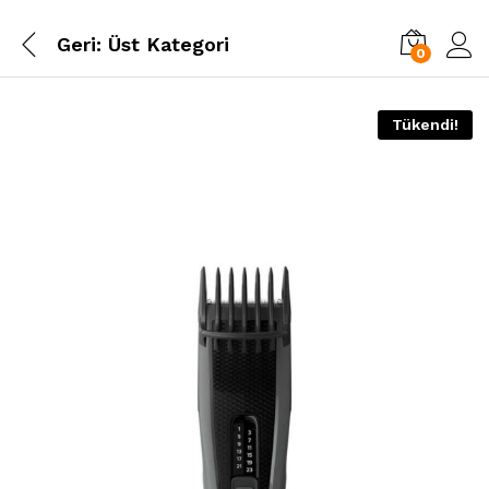
Geri:
Üst Kategori
0
Tükendi!