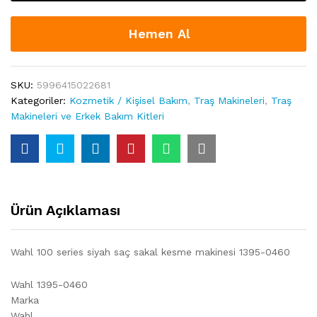
Sakal
Kesme
Makinesi
Hemen Al
1395-
0460
quantity
SKU:
5996415022681
Kategoriler:
Kozmetik / Kişisel Bakım
,
Traş Makineleri
,
Traş
Makineleri ve Erkek Bakım Kitleri
Ürün Açıklaması
Wahl 100 series siyah saç sakal kesme makinesi 1395-0460
Wahl 1395-0460
Marka
Wahl