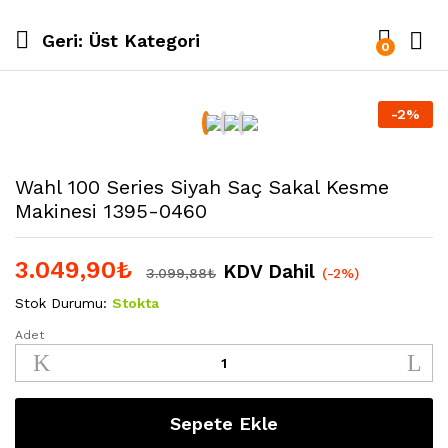
Geri:
Üst Kategori
0
-
2
%
Wahl 100 Series Siyah Saç Sakal Kesme
Makinesi 1395-0460
3.049,90
₺
KDV Dahil
3.099,88
₺
(-2%)
Stok Durumu:
Stokta
Adet
Wahl
100
Series
Siyah
Sepete Ekle
Saç