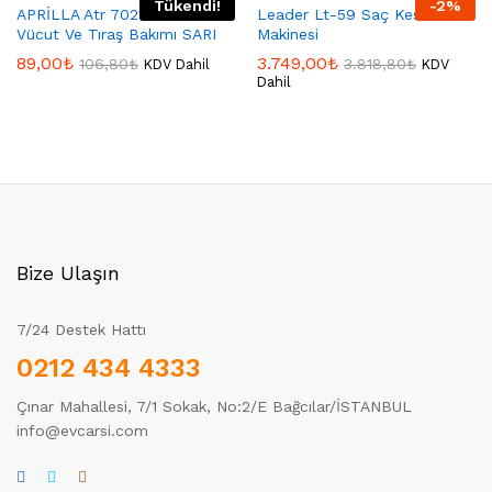
Tükendi!
-
2
%
APRİLLA Atr 7021 Erkek
Leader Lt-59 Saç Kesme
Vücut Ve Tıraş Bakımı SARI
Makinesi
89,00
₺
3.749,00
₺
106,80
₺
3.818,80
₺
KDV Dahil
KDV
Dahil
Bize Ulaşın
7/24 Destek Hattı
0212 434 4333
Çınar Mahallesi, 7/1 Sokak, No:2/E Bağcılar/İSTANBUL
info@evcarsi.com