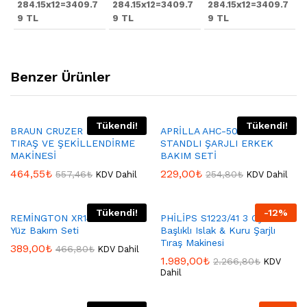
284.15x12=3409.7
284.15x12=3409.7
284.15x12=3409.7
9 TL
9 TL
9 TL
Benzer Ürünler
Tükendi!
Tükendi!
BRAUN CRUZER 5 FACE
APRİLLA AHC-5018 2 IN 1
TIRAŞ VE ŞEKİLLENDİRME
STANDLI ŞARJLI ERKEK
MAKİNESİ
BAKIM SETİ
464,55
₺
229,00
₺
557,46
₺
254,80
₺
KDV Dahil
KDV Dahil
Tükendi!
-
12
%
REMİNGTON XR1410 Flex360°
PHİLİPS S1223/41 3 Oynar
Yüz Bakım Seti
Başlıklı Islak & Kuru Şarjlı
Tıraş Makinesi
389,00
₺
466,80
₺
KDV Dahil
1.989,00
₺
2.266,80
₺
KDV
Dahil