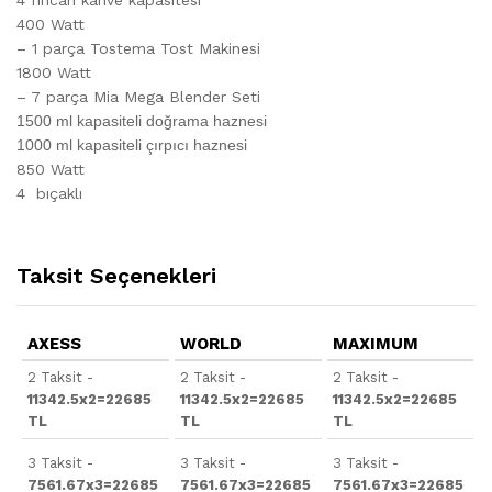
400 Watt
– 1 parça Tostema Tost Makinesi
1800 Watt
– 7 parça Mia Mega Blender Seti
1500 ml kapasiteli doğrama haznesi
1000 ml kapasiteli çırpıcı haznesi
850 Watt
4 bıçaklı
Taksit Seçenekleri
AXESS
WORLD
MAXIMUM
2 Taksit -
2 Taksit -
2 Taksit -
11342.5x2=22685
11342.5x2=22685
11342.5x2=22685
TL
TL
TL
3 Taksit -
3 Taksit -
3 Taksit -
7561.67x3=22685
7561.67x3=22685
7561.67x3=22685