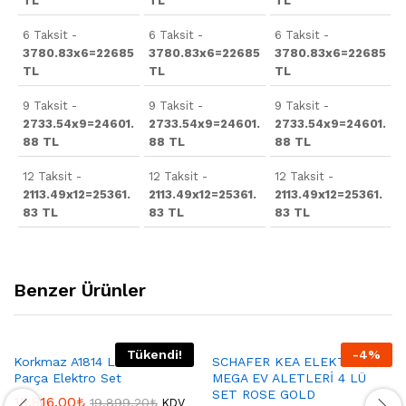
TL
TL
TL
6 Taksit -
6 Taksit -
6 Taksit -
3780.83x6=22685
3780.83x6=22685
3780.83x6=22685
TL
TL
TL
9 Taksit -
9 Taksit -
9 Taksit -
2733.54x9=24601.
2733.54x9=24601.
2733.54x9=24601.
88 TL
88 TL
88 TL
12 Taksit -
12 Taksit -
12 Taksit -
2113.49x12=25361.
2113.49x12=25361.
2113.49x12=25361.
83 TL
83 TL
83 TL
Benzer Ürünler
Tükendi!
-
4
%
Korkmaz A1814 Lavanta 14
SCHAFER KEA ELEKTRO
Parça Elektro Set
MEGA EV ALETLERİ 4 LÜ
SET ROSE GOLD
18.816,00
₺
19.899,20
₺
KDV