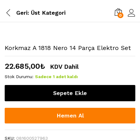
Geri:
Üst Kategori
0
Korkmaz A 1818 Nero 14 Parça Elektro Set
22.685,00
₺
KDV Dahil
Stok Durumu:
Sadece 1 adet kaldı
Sepete Ekle
Hemen Al
SKU:
081600527963