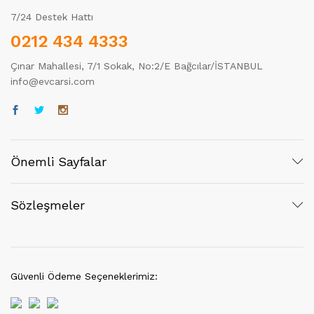
7/24 Destek Hattı
0212 434 4333
Çınar Mahallesi, 7/1 Sokak, No:2/E Bağcılar/İSTANBUL
info@evcarsi.com
Önemli Sayfalar
Sözleşmeler
Güvenli Ödeme Seçeneklerimiz: