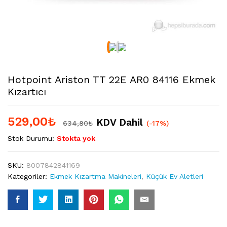
Hotpoint Ariston TT 22E AR0 84116 Ekmek
Kızartıcı
529,00
₺
KDV Dahil
634,80
₺
(-17%)
Stok Durumu:
Stokta yok
SKU:
8007842841169
Kategoriler:
Ekmek Kızartma Makineleri
,
Küçük Ev Aletleri