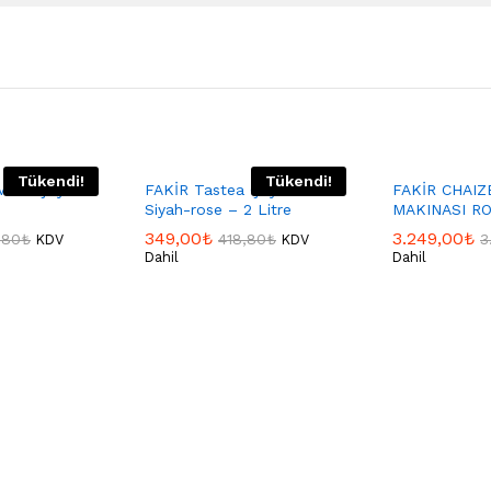
Tükendi!
Tükendi!
More Çaycı
FAKİR Tastea Çay Makinesi
FAKİR CHAIZ
Siyah-rose – 2 Litre
MAKINASI RO
349,00
₺
3.249,00
₺
,80
₺
418,80
₺
3
KDV
KDV
Dahil
Dahil