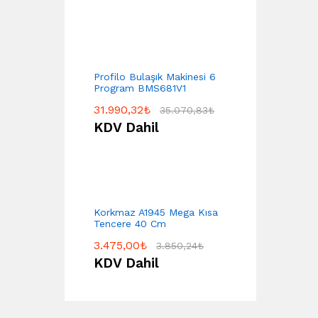
Profilo Bulaşık Makinesi 6
Program BMS681V1
31.990,32
₺
35.070,83
₺
KDV Dahil
Korkmaz A1945 Mega Kısa
Tencere 40 Cm
3.475,00
₺
3.850,24
₺
KDV Dahil