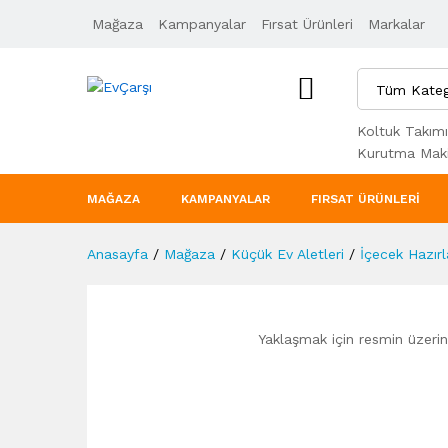
Mağaza
Ürün Açıklaması
Kampanyalar
Taksit Seçenekleri
Fırsat Ürünleri
Markalar
Tüm Kateg
Koltuk Takımı
Kurutma Maki
MAĞAZA
KAMPANYALAR
FIRSAT ÜRÜNLERI
Anasayfa
/
Mağaza
/
Küçük Ev Aletleri
/
İçecek Hazır
Yaklaşmak için resmin üzerine