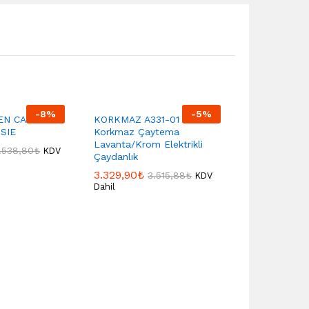
-
8
%
-
5
%
EN CAY
KORKMAZ A331-01
SIE
Korkmaz Çaytema
Lavanta/Krom Elektrikli
.538,80
₺
KDV
Çaydanlık
3.329,90
₺
3.515,88
₺
KDV
Dahil