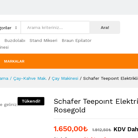
Ara!
oriler
Buzdolabı
Stand Mikseri
Braun Epilatör
nesi
MARKALAR
lama / Çay-Kahve Mak.
/
Çay Makinesi
/
Schafer Teepoınt Elektrikl
Schafer Teepoınt Elektr
Tükendi!
 geliniz.
Rosegold
1.650,00
₺
KDV Dah
1.912,50
₺