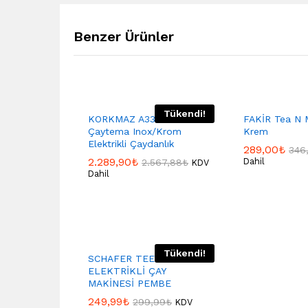
Benzer Ürünler
Tükendi!
KORKMAZ A331 Korkmaz
FAKİR Tea N 
Çaytema Inox/Krom
Krem
Elektrikli Çaydanlık
289,00
₺
346
2.289,90
₺
Dahil
2.567,88
₺
KDV
Dahil
Tükendi!
SCHAFER TEEFAN
ELEKTRİKLİ ÇAY
MAKİNESİ PEMBE
249,99
₺
299,99
₺
KDV