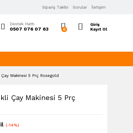
1.650,00
₺
Sipariş Takibi
Sorular
İletişim
1.912,50
₺
KDV Dahil
Destek Hattı
Giriş
0507 076 07 63
Kayıt Ol
0
i Çay Makinesi 5 Prç Rosegold
ikli Çay Makinesi 5 Prç
il
(-14%)