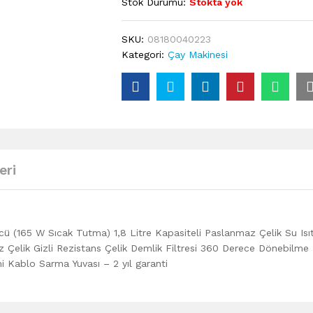
Stok Durumu:
Stokta yok
SKU:
08180040223
Kategori:
Çay Makinesi
eri
cü (165 W Sıcak Tutma) 1,8 Litre Kapasiteli Paslanmaz Çelik Su Isıt
Çelik Gizli Rezistans Çelik Demlik Filtresi 360 Derece Dönebilme
mi Kablo Sarma Yuvası
– 2 yıl garanti