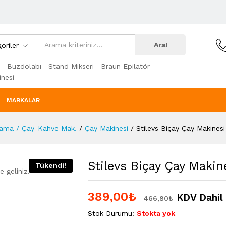
Ara!
oriler
Buzdolabı
Stand Mikseri
Braun Epilatör
nesi
MARKALAR
lama / Çay-Kahve Mak.
/
Çay Makinesi
/
Stilevs Biçay Çay Makinesi
Stilevs Biçay Çay Makin
Tükendi!
 geliniz.
389,00
₺
KDV Dahil
466,80
₺
Stok Durumu:
Stokta yok