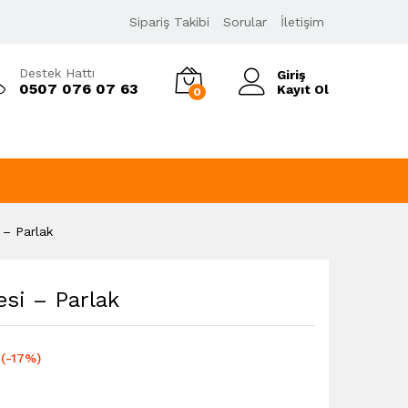
389,00
₺
Sipariş Takibi
Sorular
İletişim
466,80
₺
KDV Dahil
Destek Hattı
Giriş
0507 076 07 63
Kayıt Ol
0
 – Parlak
esi – Parlak
(-17%)