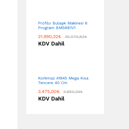
Profilo Bulaşık Makinesi 6
Program BMS681V1
31.990,32
₺
35.070,83
₺
KDV Dahil
Korkmaz A1945 Mega Kısa
Tencere 40 Cm
3.475,00
₺
3.850,24
₺
KDV Dahil