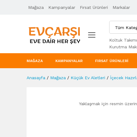
Mağaza
Ürün Açıklaması
Kampanyalar
Taksit Seçenekleri
Fırsat Ürünleri
Markalar
Tüm Kateg
Koltuk Takımı
Kurutma Maki
MAĞAZA
KAMPANYALAR
FIRSAT ÜRÜNLERI
Anasayfa
/
Mağaza
/
Küçük Ev Aletleri
/
İçecek Hazır
Yaklaşmak için resmin üzerine