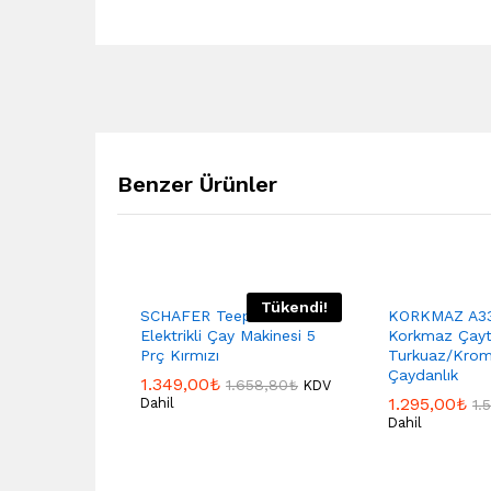
Benzer Ürünler
Tükendi!
SCHAFER Teepoint
KORKMAZ A33
Elektrikli Çay Makinesi 5
Korkmaz Çay
Prç Kırmızı
Turkuaz/Krom 
Çaydanlık
1.349,00
₺
1.658,80
₺
KDV
1.295,00
₺
Dahil
1.
Dahil