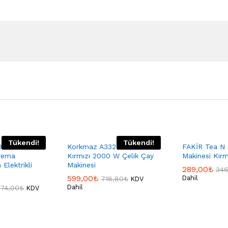
Tükendi!
Tükendi!
1-06
Korkmaz A332 Demiks
FAKİR Tea N
tema
Kırmızı 2000 W Çelik Çay
Makinesi Kırm
Elektrikli
Makinesi
289,00
₺
346
599,00
₺
Dahil
718,80
₺
KDV
Dahil
574,00
₺
KDV