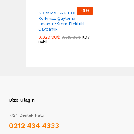
-
5
%
KORKMAZ A331-01
Korkmaz Çaytema
Lavanta/Krom Elektrikli
Çaydanlık
3.329,90
₺
3.515,88
₺
KDV
Dahil
Bize Ulaşın
7/24 Destek Hattı
0212 434 4333