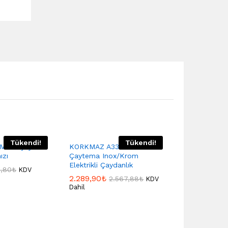
Tükendi!
Tükendi!
 More Çay
KORKMAZ A331 Korkmaz
ızı
Çaytema Inox/Krom
Elektrikli Çaydanlık
,80
₺
KDV
2.289,90
₺
2.567,88
₺
KDV
Dahil