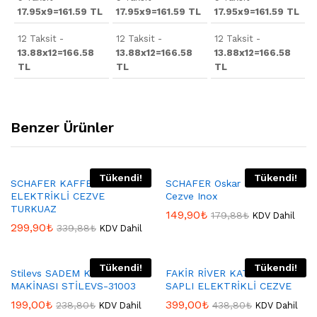
17.95x9=161.59 TL
17.95x9=161.59 TL
17.95x9=161.59 TL
12 Taksit -
12 Taksit -
12 Taksit -
13.88x12=166.58
13.88x12=166.58
13.88x12=166.58
TL
TL
TL
Benzer Ürünler
Tükendi!
Tükendi!
SCHAFER KAFFEEFAN
SCHAFER Oskar Elektrikli
ELEKTRİKLİ CEZVE
Cezve Inox
TURKUAZ
149,90
₺
179,88
₺
KDV Dahil
299,90
₺
339,88
₺
KDV Dahil
Tükendi!
Tükendi!
Stilevs SADEM KAHVE
FAKİR RİVER KATLANABİLİR
MAKİNASI STİLEVS-31003
SAPLI ELEKTRİKLİ CEZVE
199,00
₺
399,00
₺
238,80
₺
438,80
₺
KDV Dahil
KDV Dahil