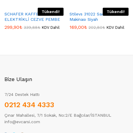
Tükendi!
Tükendi!
SCHAFER KAFFEEFAN
Stilevs 31022 Sadem Kahve
ELEKTRİKLİ CEZVE PEMBE
Makinası Siyah
299,90
₺
169,00
₺
339,88
₺
202,80
₺
KDV Dahil
KDV Dahil
Bize Ulaşın
7/24 Destek Hattı
0212 434 4333
Çınar Mahallesi, 7/1 Sokak, No:2/E Bağcılar/İSTANBUL
info@evcarsi.com