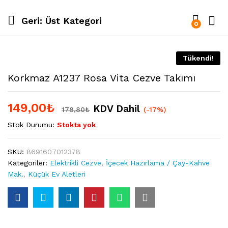
Geri:
Üst Kategori
0
Tükendi!
Korkmaz A1237 Rosa Vita Cezve Takımı
149,00
₺
KDV Dahil
178,80
₺
(-17%)
Stok Durumu:
Stokta yok
SKU:
8691607012378
Kategoriler:
Elektrikli Cezve
,
İçecek Hazırlama / Çay-Kahve
Mak.
,
Küçük Ev Aletleri