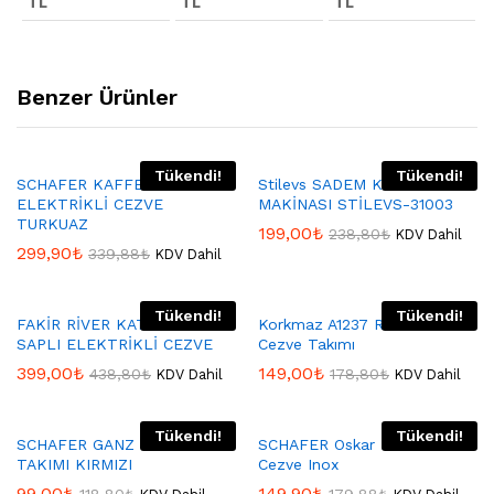
TL
TL
TL
Benzer Ürünler
Tükendi!
Tükendi!
SCHAFER KAFFEEFAN
Stilevs SADEM KAHVE
ELEKTRİKLİ CEZVE
MAKİNASI STİLEVS-31003
TURKUAZ
199,00
₺
238,80
₺
KDV Dahil
299,90
₺
339,88
₺
KDV Dahil
Tükendi!
Tükendi!
FAKİR RİVER KATLANABİLİR
Korkmaz A1237 Rosa Vita
SAPLI ELEKTRİKLİ CEZVE
Cezve Takımı
399,00
₺
149,00
₺
438,80
₺
178,80
₺
KDV Dahil
KDV Dahil
Tükendi!
Tükendi!
SCHAFER GANZ 2’Lİ CEZVE
SCHAFER Oskar Elektrikli
TAKIMI KIRMIZI
Cezve Inox
99,00
₺
149,90
₺