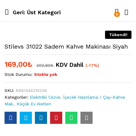
Geri:
Üst Kategori
0
Tükendi!
Stilevs 31022 Sadem Kahve Makinası Siyah
169,00
₺
KDV Dahil
202,80
₺
(-17%)
Stok Durumu:
Stokta yok
SKU:
8681344310226
Kategoriler:
Elektrikli Cezve
,
İçecek Hazırlama / Çay-Kahve
Mak.
,
Küçük Ev Aletleri