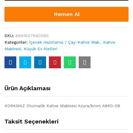
A860-
08
quantity
Hemen Al
SKU:
8691607860085
Kategoriler:
İçecek Hazırlama / Çay-Kahve Mak.
,
Kahve
Makinesi
,
Küçük Ev Aletleri
Ürün Açıklaması
KORKMAZ Otomatik Kahve Makinesi Azura/krom A860-08
Taksit Seçenekleri