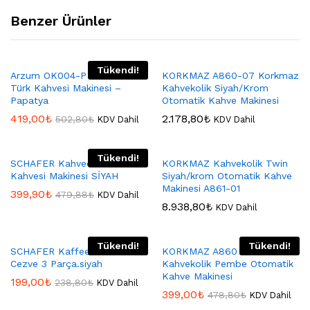
Benzer Ürünler
Tükendi!
Arzum OK004-P Okka Minio
KORKMAZ A860-07 Korkmaz
Türk Kahvesi Makinesi –
Kahvekolik Siyah/Krom
Papatya
Otomatik Kahve Makinesi
419,00
₺
2.178,80
₺
502,80
₺
KDV Dahil
KDV Dahil
Tükendi!
SCHAFER Kahvecim Türk
KORKMAZ Kahvekolik Twin
Kahvesi Makinesi SİYAH
Siyah/krom Otomatik Kahve
Makinesi A861-01
399,90
₺
479,88
₺
KDV Dahil
8.938,80
₺
KDV Dahil
Tükendi!
Tükendi!
SCHAFER Kaffeefan Elektrikli
KORKMAZ A860 Korkmaz
Cezve 3 Parça.siyah
Kahvekolik Pembe Otomatik
Kahve Makinesi
199,00
₺
238,80
₺
KDV Dahil
399,00
₺
478,80
₺
KDV Dahil