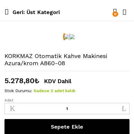
Geri:
Üst Kategori
0
KORKMAZ Otomatik Kahve Makinesi
Azura/krom A860-08
5.278,80
₺
KDV Dahil
Stok Durumu:
Sadece 2 adet kaldı
Adet
KORKMAZ
Otomatik
Kahve
Makinesi
Sepete Ekle
Azura/krom