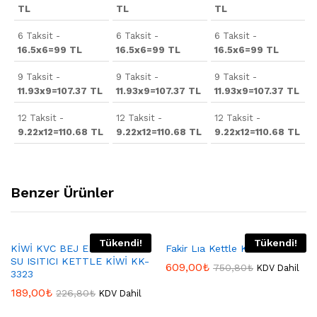
TL
TL
TL
6 Taksit -
6 Taksit -
6 Taksit -
16.5x6=99 TL
16.5x6=99 TL
16.5x6=99 TL
9 Taksit -
9 Taksit -
9 Taksit -
11.93x9=107.37 TL
11.93x9=107.37 TL
11.93x9=107.37 TL
12 Taksit -
12 Taksit -
12 Taksit -
9.22x12=110.68 TL
9.22x12=110.68 TL
9.22x12=110.68 TL
Benzer Ürünler
Tükendi!
Tükendi!
KİWİ KVC BEJ ELEKTRİKLİ
Fakir Lıa Kettle Krem
SU ISITICI KETTLE KİWİ KK-
609,00
₺
750,80
₺
KDV Dahil
3323
189,00
₺
226,80
₺
KDV Dahil