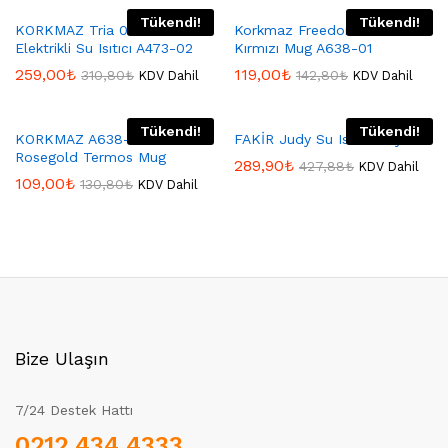
Tükendi!
Tükendi!
KORKMAZ Tria 0.8 Lt
Korkmaz Freedom Colours
Elektrikli Su Isıtıcı A473-02
Kırmızı Mug A638-01
259,00
₺
119,00
₺
310,80
₺
142,80
₺
KDV Dahil
KDV Dahil
Tükendi!
Tükendi!
KORKMAZ A638-02
FAKİR Judy Su Isıtıcı Beyaz
Rosegold Termos Mug
289,90
₺
427,88
₺
KDV Dahil
109,00
₺
130,80
₺
KDV Dahil
Bize Ulaşın
7/24 Destek Hattı
0212 434 4333