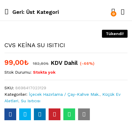
Geri:
Üst Kategori
0
Tükendi!
CVS KEİNA SU ISITICI
99,00
₺
KDV Dahil
182,80
₺
(-46%)
Stok Durumu:
Stokta yok
SKU:
8698417023129
Kategoriler:
İçecek Hazırlama / Çay-Kahve Mak.
,
Küçük Ev
Aletleri
,
Su Isıtıcısı