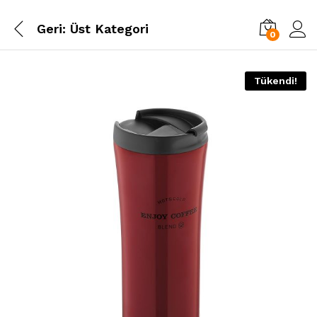
Geri:
Üst Kategori
0
Tükendi!