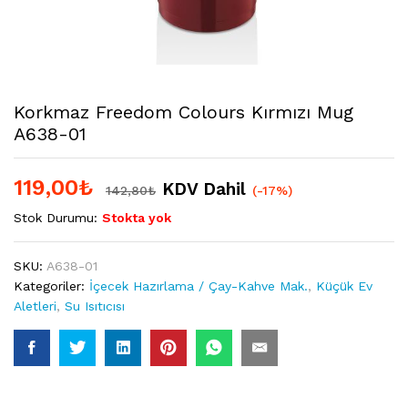
Korkmaz Freedom Colours Kırmızı Mug
A638-01
119,00
₺
KDV Dahil
142,80
₺
(-17%)
Stok Durumu:
Stokta yok
SKU:
A638-01
Kategoriler:
İçecek Hazırlama / Çay-Kahve Mak.
,
Küçük Ev
Aletleri
,
Su Isıtıcısı