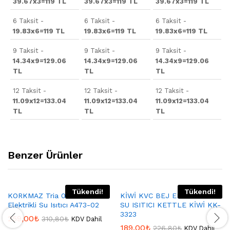
39.67x3=119 TL
39.67x3=119 TL
39.67x3=119 TL
6 Taksit -
6 Taksit -
6 Taksit -
19.83x6=119 TL
19.83x6=119 TL
19.83x6=119 TL
9 Taksit -
9 Taksit -
9 Taksit -
14.34x9=129.06
14.34x9=129.06
14.34x9=129.06
TL
TL
TL
12 Taksit -
12 Taksit -
12 Taksit -
11.09x12=133.04
11.09x12=133.04
11.09x12=133.04
TL
TL
TL
Benzer Ürünler
Tükendi!
Tükendi!
KORKMAZ Tria 0.8 Lt
KİWİ KVC BEJ ELEKTRİKLİ
Elektrikli Su Isıtıcı A473-02
SU ISITICI KETTLE KİWİ KK-
3323
259,00
₺
310,80
₺
KDV Dahil
189,00
₺
226,80
₺
KDV Dahil