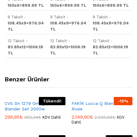
150x6=899.99 TL
150x6=899.99 TL
150x6=899.99 TL
9 Taksit -
9 Taksit -
9 Taksit -
108.45x9=976.04
108.45x9=976.04
108.45x9=976.04
TL
TL
TL
12 Taksit -
12 Taksit -
12 Taksit -
83.85x12=1006.19
83.85x12=1006.19
83.85x12=1006.19
TL
TL
TL
Benzer Ürünler
Tükendi!
-
15
%
CVS Dn 1279 Omegaplus 5’li
FAKİR Lucca Q Blender Seti
Blender Set 2000w
Rosie
299,95
₺
2.149,90
₺
359,94
₺
2.539,88
₺
KDV Dahil
KDV
Dahil