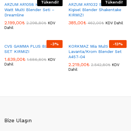
Tükendi!
Tükendi!
ARZUM AR1058 Hestia 1500
ARZUM AR1032 Shake’N Take
Watt Multi Blender Seti –
Kişisel Blender Shakentake
Dreamline
KIRMIZI
2.199,00
₺
385,00
₺
2.298,80
₺
462,00
₺
KDV
KDV Dahil
Dahil
-
3
%
-
13
%
CVS GAMMA PLUS BLENDER
KORKMAZ Mia Multi
SET KIRMIZI
Lavanta/Krom Blender Set
A457-04
1.639,00
₺
1.686,80
₺
KDV
2.219,00
₺
Dahil
2.542,80
₺
KDV
Dahil
Bize Ulaşın