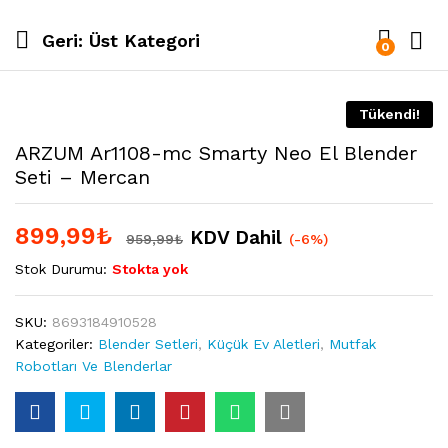
Geri:
Üst Kategori
0
Tükendi!
ARZUM Ar1108-mc Smarty Neo El Blender
Seti – Mercan
899,99
₺
KDV Dahil
959,99
₺
(-6%)
Stok Durumu:
Stokta yok
SKU:
8693184910528
Kategoriler:
Blender Setleri
,
Küçük Ev Aletleri
,
Mutfak
Robotları Ve Blenderlar