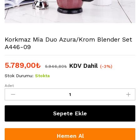
Korkmaz Mia Duo Azura/Krom Blender Set
A446-09
5.789,00
₺
KDV Dahil
5.946,80
₺
(-3%)
Stok Durumu:
Stokta
Adet
Korkmaz
Mia
Duo
Azura/Krom
Sepete Ekle
Blender
Set
A446-
09
Hemen Al