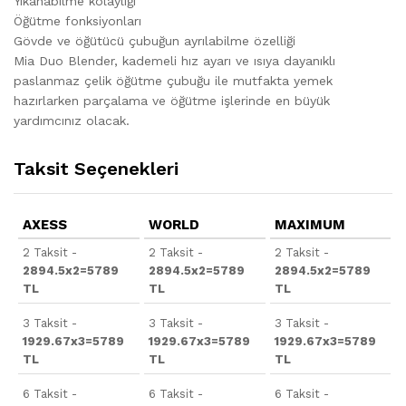
Yıkanabilme kolaylığı
Öğütme fonksiyonları
Gövde ve öğütücü çubuğun ayrılabilme özelliği
Mia Duo Blender, kademeli hız ayarı ve ısıya dayanıklı
paslanmaz çelik öğütme çubuğu ile mutfakta yemek
hazırlarken parçalama ve öğütme işlerinde en büyük
yardımcınız olacak.
Taksit Seçenekleri
AXESS
WORLD
MAXIMUM
2 Taksit -
2 Taksit -
2 Taksit -
2894.5x2=5789
2894.5x2=5789
2894.5x2=5789
TL
TL
TL
3 Taksit -
3 Taksit -
3 Taksit -
1929.67x3=5789
1929.67x3=5789
1929.67x3=5789
TL
TL
TL
6 Taksit -
6 Taksit -
6 Taksit -