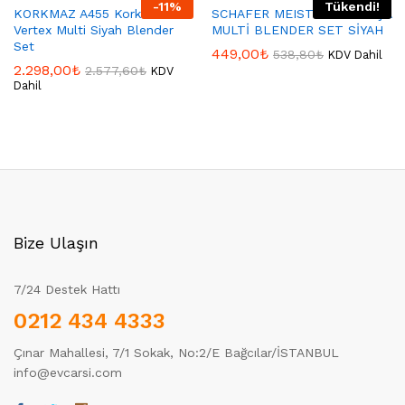
-
11
%
Tükendi!
KORKMAZ A455 Korkmaz
SCHAFER MEISTER 17 PARÇA
Vertex Multi Siyah Blender
MULTİ BLENDER SET SİYAH
Set
449,00
₺
538,80
₺
KDV Dahil
2.298,00
₺
2.577,60
₺
KDV
Dahil
Bize Ulaşın
7/24 Destek Hattı
0212 434 4333
Çınar Mahallesi, 7/1 Sokak, No:2/E Bağcılar/İSTANBUL
info@evcarsi.com