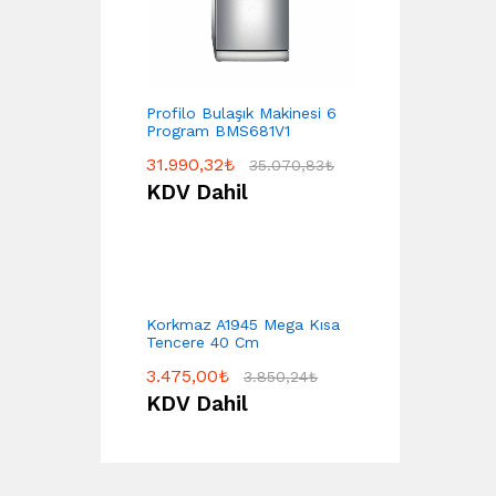
Profilo Bulaşık Makinesi 6
Program BMS681V1
31.990,32
₺
35.070,83
₺
KDV Dahil
Korkmaz A1945 Mega Kısa
Tencere 40 Cm
3.475,00
₺
3.850,24
₺
KDV Dahil