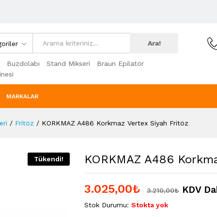
Ara!
oriler
Buzdolabı
Stand Mikseri
Braun Epilatör
nesi
MARKALAR
eri
/
Fritöz
/
KORKMAZ A486 Korkmaz Vertex Siyah Fritöz
KORKMAZ A486 Korkmaz 
Tükendi!
3.025,00
₺
KDV Dah
3.210,00
₺
Stok Durumu:
Stokta yok