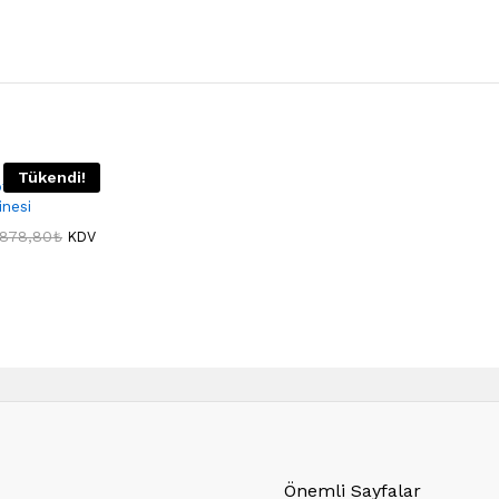
Tükendi!
fi Fritöz
nesi
.878,80
₺
KDV
Önemli Sayfalar