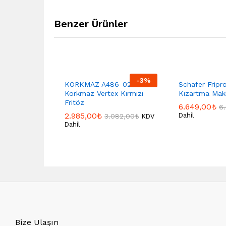
Benzer Ürünler
-
3
%
KORKMAZ A486-02
Schafer Fripro
Korkmaz Vertex Kırmızı
Kızartma Maki
Fritöz
6.649,00
₺
6
2.985,00
₺
Dahil
3.082,00
₺
KDV
Dahil
Bize Ulaşın