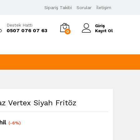
3.025,00
₺
Sipariş Takibi
Sorular
İletişim
3.210,00
₺
KDV Dahil
Destek Hattı
Giriş
0507 076 07 63
Kayıt Ol
0
Vertex Siyah Fritöz
il
(-6%)