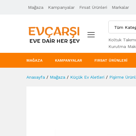
Mağaza
Ürün Açıklaması
Kampanyalar
Taksit Seçenekleri
Fırsat Ürünleri
Markalar
Tüm Kateg
Koltuk Takımı
Kurutma Maki
MAĞAZA
KAMPANYALAR
FIRSAT ÜRÜNLERI
Anasayfa
/
Mağaza
/
Küçük Ev Aletleri
/
Pişirme Ürünl