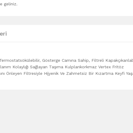
 geliniz.
eri
rmostatsökülebilir, Gösterge Camına Sahip, Filtreli Kapakçıkarılabi
llanım Kolaylığı Sağlayan Taşıma Kulplarıkorkmaz Vertex Fritöz
ını Önleyen Filtresiyle Hijyenik Ve Zahmetsiz Bir Kızartma Keyfi Yaşa