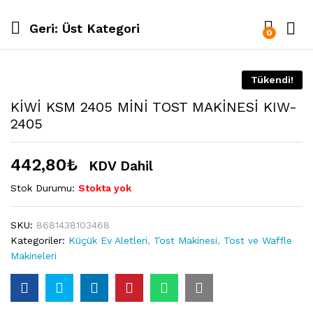
Geri:
Üst Kategori
0
Tükendi!
KİWİ KSM 2405 MİNİ TOST MAKİNESİ KIW-
2405
442,80
₺
KDV Dahil
Stok Durumu:
Stokta yok
SKU:
8681438103468
Kategoriler:
Küçük Ev Aletleri
,
Tost Makinesi
,
Tost ve Waffle
Makineleri