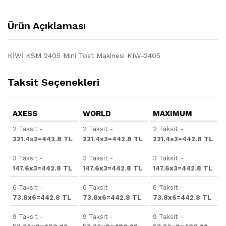
Ürün Açıklaması
KİWİ KSM 2405 Mini Tost Makinesi KIW-2405
Taksit Seçenekleri
AXESS
WORLD
MAXIMUM
2 Taksit -
2 Taksit -
2 Taksit -
221.4x2=442.8 TL
221.4x2=442.8 TL
221.4x2=442.8 TL
3 Taksit -
3 Taksit -
3 Taksit -
147.6x3=442.8 TL
147.6x3=442.8 TL
147.6x3=442.8 TL
6 Taksit -
6 Taksit -
6 Taksit -
73.8x6=442.8 TL
73.8x6=442.8 TL
73.8x6=442.8 TL
9 Taksit -
9 Taksit -
9 Taksit -