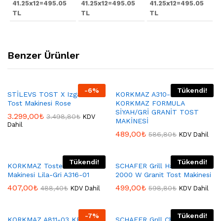
41.25x12=495.05
41.25x12=495.05
41.25x12=495.05
TL
TL
TL
Benzer Ürünler
-
6
%
Tükendi!
STİLEVS TOST X Izgara Ve
KORKMAZ A310-03
Tost Makinesi Rose
KORKMAZ FORMULA
SİYAH/GRİ GRANİT TOST
3.299,00
₺
3.498,80
₺
KDV
MAKİNESİ
Dahil
489,00
₺
586,80
₺
KDV Dahil
Tükendi!
Tükendi!
KORKMAZ Tostella Tost
SCHAFER Grill Haus Kırmızı
Makinesi Lila-Gri A316-01
2000 W Granit Tost Makinesi
407,00
₺
499,00
₺
488,40
₺
598,80
₺
KDV Dahil
KDV Dahil
-
7
%
Tükendi!
KORKMAZ A811-03 KROM
SCHAFER Grıll Chef Tost