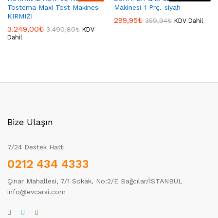
Tostema Maxi Tost Makinesi
Makinesi-1 Prç.-siyah
KIRMIZI
299,95
₺
359,94
₺
KDV Dahil
3.249,00
₺
3.490,80
₺
KDV
Dahil
Bize Ulaşın
7/24 Destek Hattı
0212 434 4333
Çınar Mahallesi, 7/1 Sokak, No:2/E Bağcılar/İSTANBUL
info@evcarsi.com