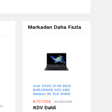
Markadan Daha Fazla
Acer EX215 21 A9 9420
8GB/256GB SSD AMD
Radeon R5 15,6 WIN10
8.757,50
₺
10.452,50
₺
n,
KDV Dahil