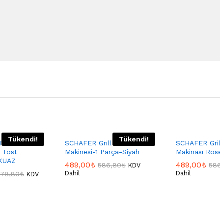
Tükendi!
Tükendi!
11 KROM
SCHAFER Grıll Haus Tost
SCHAFER Gril
 Tost
Makinesi-1 Parça-Siyah
Makinası Ros
RKUAZ
489,00
₺
489,00
₺
586,80
₺
58
KDV
Dahil
Dahil
578,80
₺
KDV