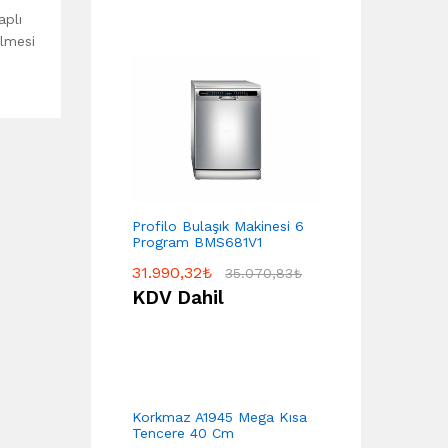
aplı
ilmesi
Profilo Bulaşık Makinesi 6
Program BMS681V1
31.990,32
₺
35.070,83
₺
KDV Dahil
Korkmaz A1945 Mega Kısa
Tencere 40 Cm