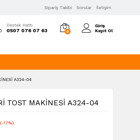
589,00
₺
Sipariş Takibi
Sorular
İletişim
706,80
₺
KDV Dahil
Destek Hattı
Giriş
0507 076 07 63
Kayıt Ol
0
İNESİ A324-04
 TOST MAKİNESİ A324-04
(-17%)