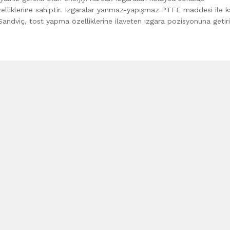
zelliklerine sahiptir. Izgaralar yanmaz-yapışmaz PTFE maddesi ile k
andviç, tost yapma özelliklerine ilaveten ızgara pozisyonuna getir