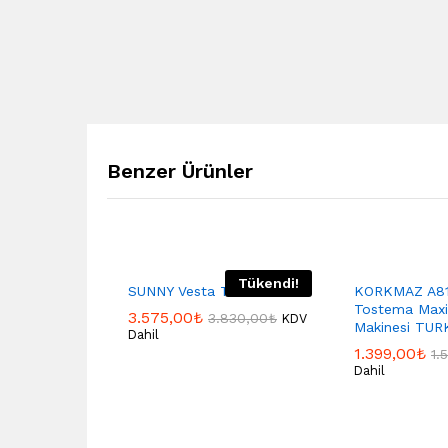
Benzer Ürünler
Tükendi!
SUNNY Vesta Tost Makinesi
KORKMAZ A8
Tostema Maxi
3.575,00
₺
3.830,00
₺
KDV
Makinesi TU
Dahil
1.399,00
₺
1.
Dahil