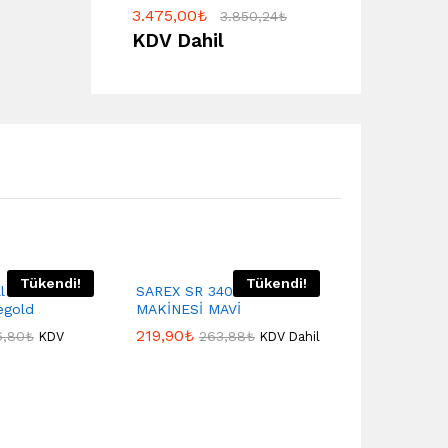
3.475,00
₺
3.850,24
₺
KDV Dahil
Tükendi!
Tükendi!
l Haus Tost
SAREX SR 3400 TOST
egold
MAKİNESİ MAVİ
219,90
₺
6,80
₺
263,88
₺
KDV
KDV Dahil