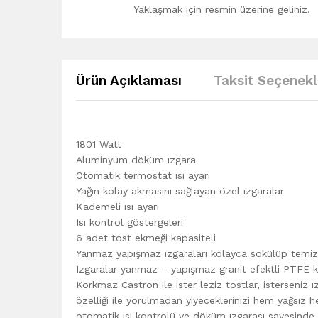
Yaklaşmak için resmin üzerine geliniz.
Ürün Açıklaması
Taksit Seçenekl
1801 Watt
Alüminyum döküm ızgara
Otomatik termostat ısı ayarı
Yağın kolay akmasını sağlayan özel ızgaralar
Kademeli ısı ayarı
Isı kontrol göstergeleri
6 adet tost ekmeği kapasiteli
Yanmaz yapışmaz ızgaraları kolayca sökülüp temizl
Izgaralar yanmaz – yapışmaz granit efektli PTFE 
Korkmaz Castron ile ister leziz tostlar, isterseniz
özelliği ile yorulmadan yiyeceklerinizi hem yağsız 
otomatik ısı kontrolü ve döküm ızgarası sayesinde ya