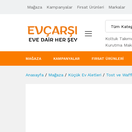
Mağaza
Ürün Açıklaması
Kampanyalar
Taksit Seçenekleri
Fırsat Ürünleri
Markalar
Tüm Kateg
Koltuk Takımı
Kurutma Maki
MAĞAZA
KAMPANYALAR
FIRSAT ÜRÜNLERI
Anasayfa
/
Mağaza
/
Küçük Ev Aletleri
/
Tost ve Waffl