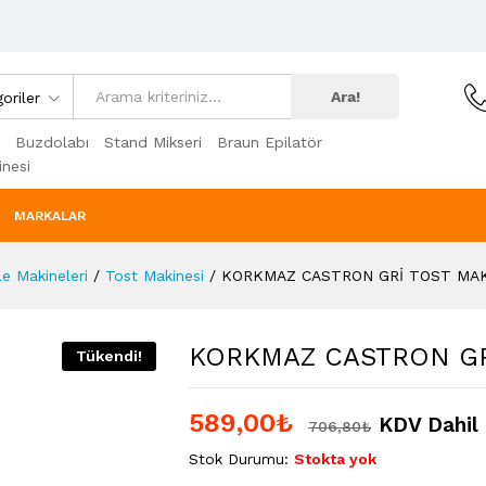
Ara!
oriler
Buzdolabı
Stand Mikseri
Braun Epilatör
nesi
MARKALAR
e Makineleri
/
Tost Makinesi
/
KORKMAZ CASTRON GRİ TOST MAK
KORKMAZ CASTRON GRİ
Tükendi!
589,00
₺
KDV Dahil
706,80
₺
Stok Durumu:
Stokta yok