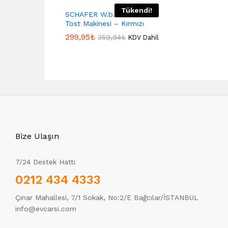
Tükendi!
SCHAFER W.b. Grill Chef
Tost Makinesi – Kırmızı
299,95
₺
359,94
₺
KDV Dahil
Bize Ulaşın
7/24 Destek Hattı
0212 434 4333
Çınar Mahallesi, 7/1 Sokak, No:2/E Bağcılar/İSTANBUL
info@evcarsi.com