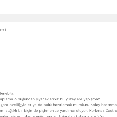
eri
enebilir.
kaplama olduğundan yiyecekleriniz bu yüzeylere yapışmaz.
 ızgara özelliğiyle et ya da balık hazırlamak mümkün. Kolay bastırma
hem sağlıklı bir biçimde pişirmenize yardımcı oluyor. Korkmaz Castro
lnız gerekli olan enerjiyi harcar. Izgaraları kolayca sökülüp