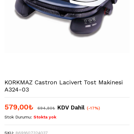
KORKMAZ Castron Lacivert Tost Makinesi
A324-03
579,00
₺
KDV Dahil
694,80
₺
(-17%)
Stok Durumu:
Stokta yok
SKU:
8691607324037