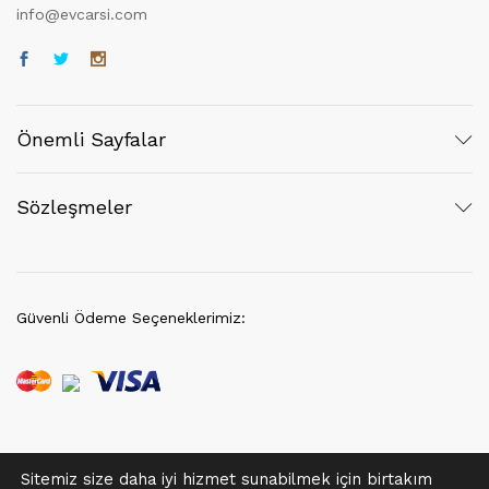
info@evcarsi.com
Önemli Sayfalar
Sözleşmeler
Güvenli Ödeme Seçeneklerimiz:
Sitemiz size daha iyi hizmet sunabilmek için birtakım
© 2021 EvÇarşı | Her hakkı saklıdır.