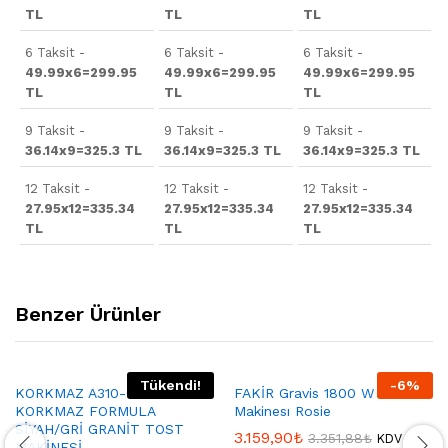
TL
TL
TL
6 Taksit -
6 Taksit -
6 Taksit -
49.99x6=299.95
49.99x6=299.95
49.99x6=299.95
TL
TL
TL
9 Taksit -
9 Taksit -
9 Taksit -
36.14x9=325.3 TL
36.14x9=325.3 TL
36.14x9=325.3 TL
12 Taksit -
12 Taksit -
12 Taksit -
27.95x12=335.34
27.95x12=335.34
27.95x12=335.34
TL
TL
TL
Benzer Ürünler
Tükendi!
-
6
%
KORKMAZ A310-03
FAKİR Gravis 1800 W Tost
KORKMAZ FORMULA
Makinesı Rosie
SİYAH/GRİ GRANİT TOST
3.159,90
₺
3.351,88
₺
KDV
MAKİNESİ