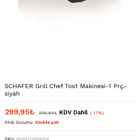
SCHAFER Grıll Chef Tost Makinesi-1 Prç.-
siyah
299,95
₺
KDV Dahil
359,94
₺
(-17%)
Stok Durumu:
Stokta yok
SKU:
8699131999554