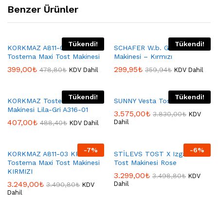
Benzer Ürünler
Tükendi!
Tükendi!
KORKMAZ A811-02 KROM
SCHAFER W.b. Grill Chef Tost
Tostema Maxi Tost Makinesi
Makinesi – Kırmızı
399,00
₺
299,95
₺
478,80
₺
359,94
₺
KDV Dahil
KDV Dahil
Tükendi!
Tükendi!
KORKMAZ Tostella Tost
SUNNY Vesta Tost Makinesi
Makinesi Lila-Gri A316-01
3.575,00
₺
3.830,00
₺
KDV
407,00
₺
Dahil
488,40
₺
KDV Dahil
-
7
%
-
6
%
KORKMAZ A811-03 KROM
STİLEVS TOST X Izgara Ve
Tostema Maxi Tost Makinesi
Tost Makinesi Rose
KIRMIZI
3.299,00
₺
3.498,80
₺
KDV
3.249,00
₺
Dahil
3.490,80
₺
KDV
Dahil