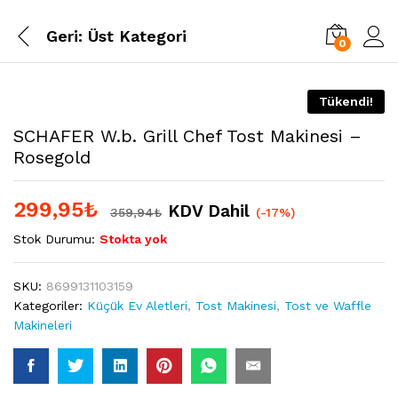
Geri:
Üst Kategori
0
Tükendi!
SCHAFER W.b. Grill Chef Tost Makinesi –
Rosegold
299,95
₺
KDV Dahil
359,94
₺
(-17%)
Stok Durumu:
Stokta yok
SKU:
8699131103159
Kategoriler:
Küçük Ev Aletleri
,
Tost Makinesi
,
Tost ve Waffle
Makineleri