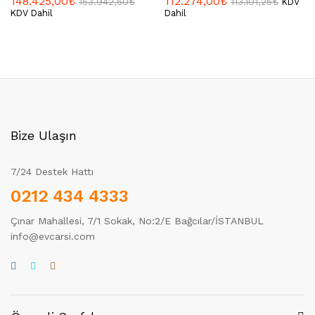
148.425,00
₺
112.274,00
₺
153.942,50
₺
113.101,25
₺
KDV
KDV Dahil
Dahil
Bize Ulaşın
7/24 Destek Hattı
0212 434 4333
Çınar Mahallesi, 7/1 Sokak, No:2/E Bağcılar/İSTANBUL
info@evcarsi.com