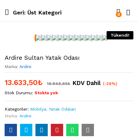
Geri:
Üst Kategori
0
Tükendi!
Ardire Sultan Yatak Odası
Marka:
Ardire
13.633,50
₺
KDV Dahil
18.948,65
₺
(-28%)
Stok Durumu:
Stokta yok
Kategoriler:
Mobilya
,
Yatak Odaları
Marka:
Ardire