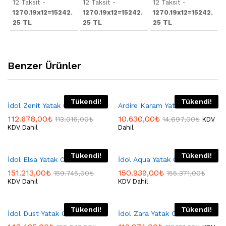
12 Taksit -
12 Taksit -
12 Taksit -
1270.19x12=15242.
1270.19x12=15242.
1270.19x12=15242.
25 TL
25 TL
25 TL
Benzer Ürünler
Tükendi!
Tükendi!
İdol Zenit Yatak Odası
Ardire Karam Yatak Odası
112.678,00
₺
10.630,00
₺
113.016,00
₺
14.697,00
₺
KDV
KDV Dahil
Dahil
Tükendi!
Tükendi!
İdol Elsa Yatak Odası
İdol Aqua Yatak Odası
151.213,00
₺
150.939,00
₺
159.745,00
₺
155.371,00
₺
KDV Dahil
KDV Dahil
Tükendi!
Tükendi!
İdol Dust Yatak Odası
İdol Zara Yatak Odası