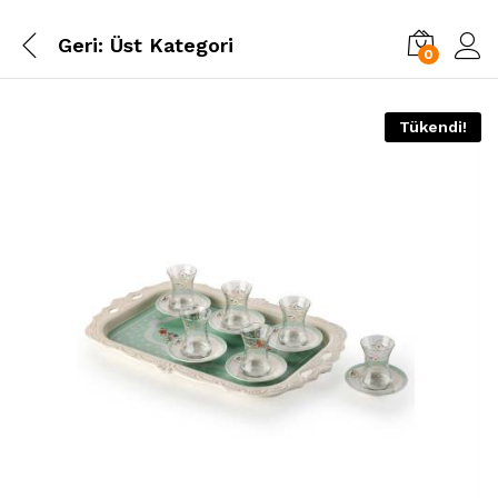
Geri:
Üst Kategori
0
Tükendi!