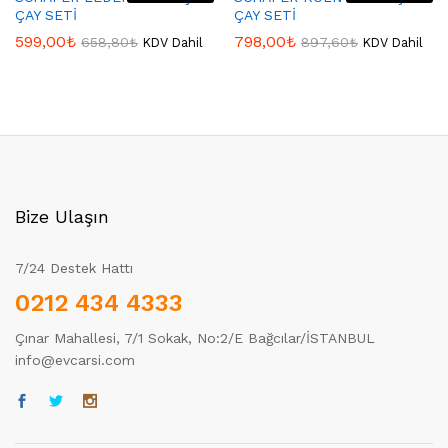
ÇAY SETİ
ÇAY SETİ
599,00
₺
798,00
₺
658,80
₺
897,60
₺
KDV Dahil
KDV Dahil
Bize Ulaşın
7/24 Destek Hattı
0212 434 4333
Çınar Mahallesi, 7/1 Sokak, No:2/E Bağcılar/İSTANBUL
info@evcarsi.com