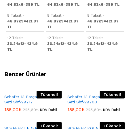
64.83x6=389 TL
64.83x6=389 TL
64.83x6=389 TL
9 Taksit -
9 Taksit -
9 Taksit -
46.87x9=421.87
46.87x9=421.87
46.87x9=421.87
TL
TL
TL
12 Taksit -
12 Taksit -
12 Taksit -
36.24x12=434.9
36.24x12=434.9
36.24x12=434.9
TL
TL
TL
Benzer Ürünler
Tükendi!
Tükendi!
Schafer 13 Parça Stelle Çay
Schafer 13 Parça Stelle Çay
Seti Shf-29717
Seti Shf-29700
188,00
₺
188,00
₺
225,60
₺
225,60
₺
KDV Dahil
KDV Dahil
Tükendi!
Tükendi!
SCHAFER LEDER 23 PARÇA
SCHAFER KÖLN 40 PARÇA