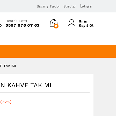
399,00
₺
Sipariş Takibi
Sorular
İletişim
454,00
₺
KDV Dahil
Destek Hattı
Giriş
0507 076 07 63
Kayıt Ol
0
E TAKIMI
EN KAHVE TAKIMI
(-12%)