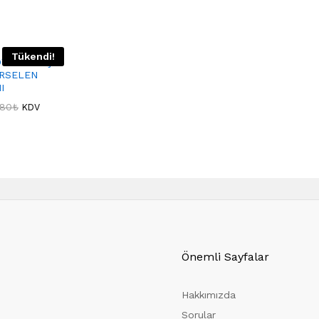
Tükendi!
OW 13 PARÇA
RSELEN
I
,80
₺
KDV
Önemli Sayfalar
Hakkımızda
Sorular