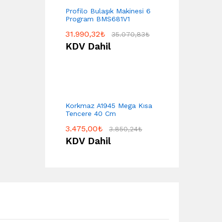
Profilo Bulaşık Makinesi 6
Program BMS681V1
31.990,32
₺
35.070,83
₺
KDV Dahil
Korkmaz A1945 Mega Kısa
Tencere 40 Cm
3.475,00
₺
3.850,24
₺
KDV Dahil