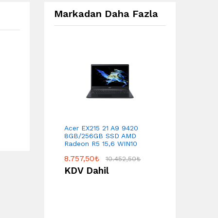
Markadan Daha Fazla
Acer EX215 21 A9 9420
8GB/256GB SSD AMD
Radeon R5 15,6 WIN10
8.757,50
₺
10.452,50
₺
KDV Dahil