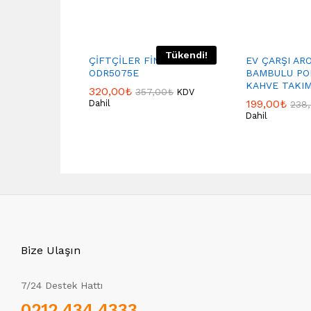
Tükendi!
ÇİFTÇİLER FİNCAN 6 LI
EV ÇARŞI AR
ODR5075E
BAMBULU PO
KAHVE TAKIM
320,00
₺
357,00
₺
KDV
199,00
₺
Dahil
238
Dahil
Bize Ulaşın
7/24 Destek Hattı
0212 434 4333