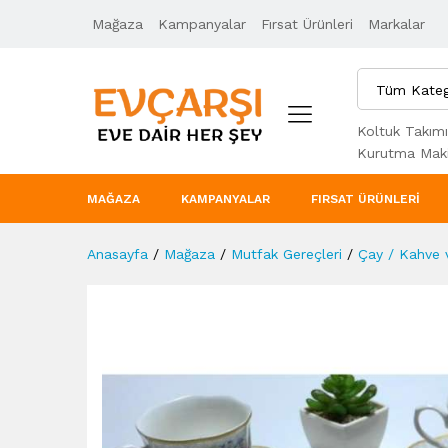
Mağaza
Ürün Açıklaması
Kampanyalar
Taksit Seçenekleri
Fırsat Ürünleri
Markalar
Tüm Kateg
Koltuk Takımı
Kurutma Maki
MAĞAZA
KAMPANYALAR
FIRSAT ÜRÜNLERI
Anasayfa
/
Mağaza
/
Mutfak Gereçleri
/
Çay / Kahve 