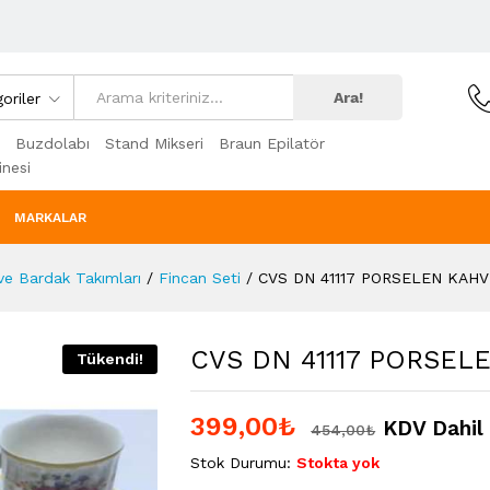
Ara!
oriler
Buzdolabı
Stand Mikseri
Braun Epilatör
nesi
MARKALAR
ve Bardak Takımları
/
Fincan Seti
/
CVS DN 41117 PORSELEN KAHV
CVS DN 41117 PORSEL
Tükendi!
399,00
₺
KDV Dahil
454,00
₺
Stok Durumu:
Stokta yok