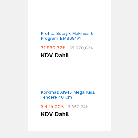
Profilo Bulaşık Makinesi 6
Program BMS681V1
31.990,32
₺
35.070,83
₺
KDV Dahil
Korkmaz A1945 Mega Kısa
Tencere 40 Cm
3.475,00
₺
3.850,24
₺
KDV Dahil