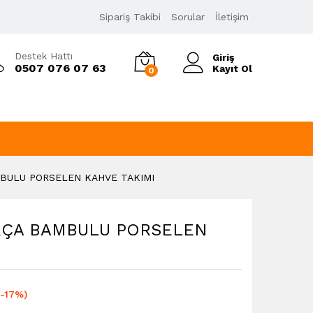
199,00
₺
Sipariş Takibi
Sorular
İletişim
238,80
₺
KDV Dahil
Destek Hattı
Giriş
0507 076 07 63
Kayıt Ol
0
MBULU PORSELEN KAHVE TAKIMI
ARÇA BAMBULU PORSELEN
(-17%)