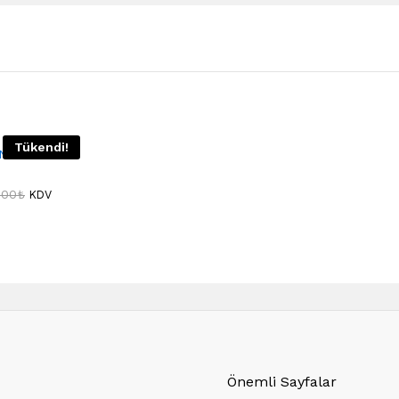
Tükendi!
NCAN 6 LI
,00
₺
KDV
Önemli Sayfalar