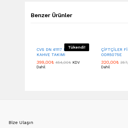
Benzer Ürünler
Tükendi!
CVS DN 41117 PORSELEN
ÇİFTÇİLER Fİ
KAHVE TAKIMI
ODR5075E
399,00
₺
320,00
₺
454,00
₺
357
KDV
Dahil
Dahil
Bize Ulaşın