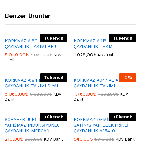
Benzer Ürünler
Tükendi!
Tükendi!
KORKMAZ A189-02 RİVA
KORKMAZ A 118 FLORA MİDİ
ÇAYDANLIK TAKIMI BEJ
ÇAYDANLIK TAKM.
5.049,00
₺
1.929,00
₺
5.069,00
₺
KDV
KDV Dahil
Dahil
Tükendi!
-
2
%
KORKMAZ A194 RETRO
KORKMAZ A047 ALİA
ÇAYDANLIK TAKIMI SİYAH
ÇAYDANLIK TAKIMI
5.069,00
₺
1.769,00
₺
5.089,00
₺
1.802,80
₺
KDV
KDV
Dahil
Dahil
Tükendi!
Tükendi!
SCHAFER JUPİTER YANMAZ
KORKMAZ DEMİKS
YAPIŞMAZ INDÜKSİYONLU
SATİN/SİYAH ELEKTRİKLİ
ÇAYDANLIK-MERCAN
ÇAYDANLIK A354-01
219,00
₺
849,90
₺
262,80
₺
1.019,88
₺
KDV Dahil
KDV Dahil