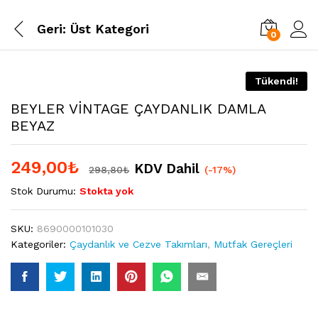
Geri:
Üst Kategori
0
Tükendi!
BEYLER VİNTAGE ÇAYDANLIK DAMLA
BEYAZ
249,00
₺
KDV Dahil
298,80
₺
(-17%)
Stok Durumu:
Stokta yok
SKU:
8690000101030
Kategoriler:
Çaydanlık ve Cezve Takımları
,
Mutfak Gereçleri