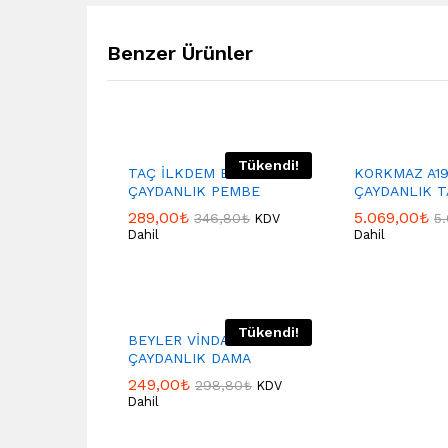
Benzer Ürünler
Tükendi!
TAÇ İLKDEM BÜYÜK BOY
KORKMAZ A1
ÇAYDANLIK PEMBE
ÇAYDANLIK T
289,00
₺
5.069,00
₺
346,80
₺
5
KDV
Dahil
Dahil
Tükendi!
BEYLER VİNDAGE
ÇAYDANLIK DAMA
249,00
₺
298,80
₺
KDV
Dahil