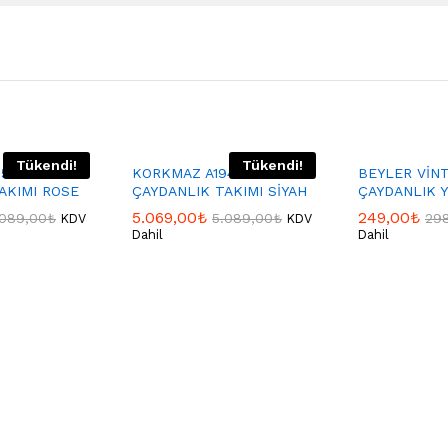
Tükendi!
Tükendi!
95 RETRO
KORKMAZ A194 RETRO
BEYLER VİN
AKIMI ROSE
ÇAYDANLIK TAKIMI SİYAH
ÇAYDANLIK 
5.069,00
₺
249,00
₺
.089,00
₺
5.089,00
₺
29
KDV
KDV
Dahil
Dahil