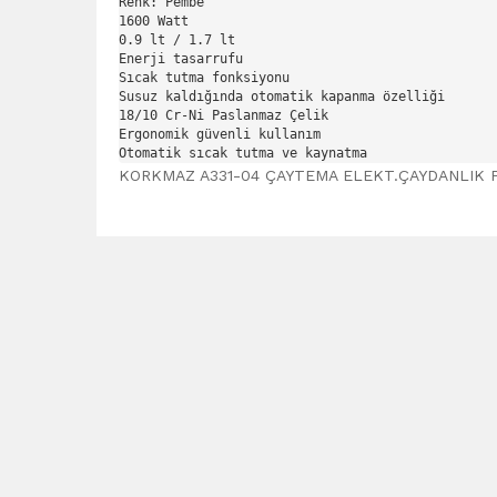
Renk: Pembe 
1600 Watt
0.9 lt / 1.7 lt
Enerji tasarrufu
Sıcak tutma fonksiyonu
Susuz kaldığında otomatik kapanma özelliği
18/10 Cr-Ni Paslanmaz Çelik
Ergonomik güvenli kullanım
Otomatik sıcak tutma ve kaynatma
KORKMAZ A331-04 ÇAYTEMA ELEKT.ÇAYDANLIK