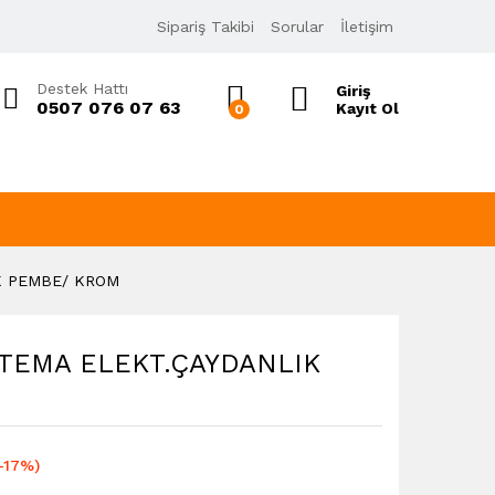
461,00
₺
Sipariş Takibi
Sorular
İletişim
553,20
₺
KDV Dahil
Destek Hattı
Giriş
0507 076 07 63
Kayıt Ol
0
K PEMBE/ KROM
YTEMA ELEKT.ÇAYDANLIK
-17%)