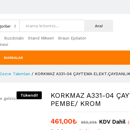
Ara!
oriler
Buzdolabı
Stand Mikseri
Braun Epilatör
nesi
MARKALAR
 Cezve Takımları
/
KORKMAZ A331-04 ÇAYTEMA ELEKT.ÇAYDANLI
KORKMAZ A331-04 ÇA
Tükendi!
 geliniz.
PEMBE/ KROM
461,00
₺
KDV Dahil
553,20
₺
(