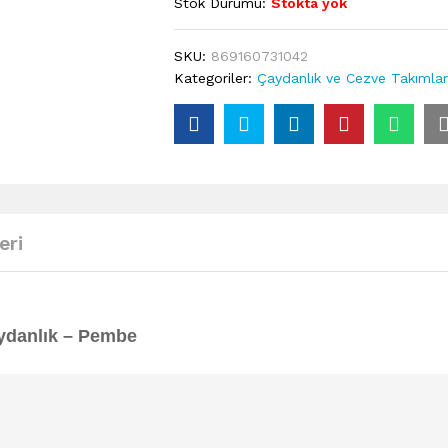
Stok Durumu:
Stokta yok
SKU:
869160731042
Kategoriler:
Çaydanlık ve Cezve Takımlar
eri
ydanlık – Pembe