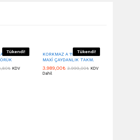
Tükendi!
Tükendi!
TAGE
KORKMAZ A 119-04 FLORA
YÖRÜK
MAXİ ÇAYDANLIK TAKM.
3.989,00
₺
8,80
₺
3.999,00
₺
KDV
KDV
Dahil