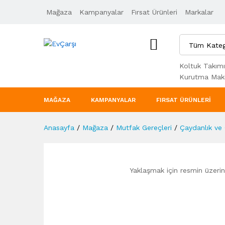
Mağaza
Ürün Açıklaması
Kampanyalar
Taksit Seçenekleri
Fırsat Ürünleri
Markalar
Tüm Kateg
Koltuk Takımı
Kurutma Maki
MAĞAZA
KAMPANYALAR
FIRSAT ÜRÜNLERI
Anasayfa
/
Mağaza
/
Mutfak Gereçleri
/
Çaydanlık ve
Yaklaşmak için resmin üzerine