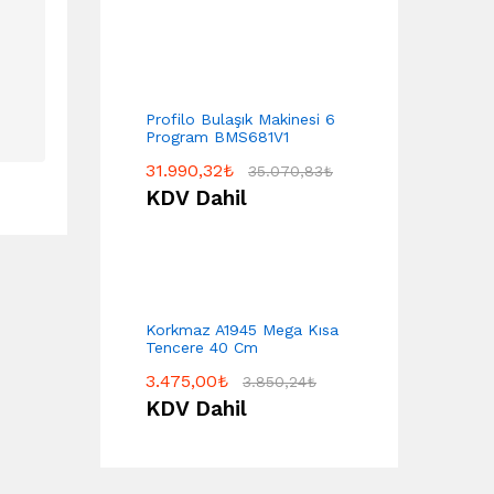
Profilo Bulaşık Makinesi 6
Program BMS681V1
31.990,32
₺
35.070,83
₺
KDV Dahil
Korkmaz A1945 Mega Kısa
Tencere 40 Cm
3.475,00
₺
3.850,24
₺
KDV Dahil