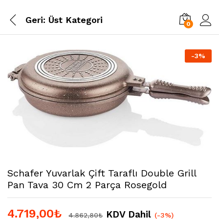
Geri:
Üst Kategori
0
-
3
%
Schafer Yuvarlak Çift Taraflı Double Grill
Pan Tava 30 Cm 2 Parça Rosegold
4.719,00
₺
KDV Dahil
4.862,80
₺
(-3%)