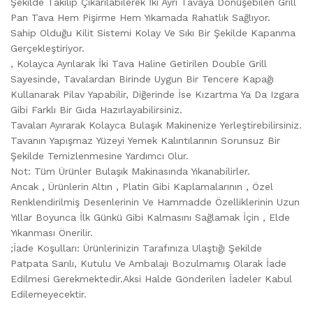
Şekilde Takılıp Çıkarılabilerek İki Ayrı Tavaya Dönüşebilen Grill
Pan Tava Hem Pişirme Hem Yıkamada Rahatlık Sağlıyor.
Sahip Olduğu Kilit Sistemi Kolay Ve Sıkı Bir Şekilde Kapanma
Gerçekleştiriyor.
, Kolayca Ayrılarak İki Tava Haline Getirilen Double Grill
Sayesinde, Tavalardan Birinde Uygun Bir Tencere Kapağı
Kullanarak Pilav Yapabilir, Diğerinde İse Kızartma Ya Da Izgara
Gibi Farklı Bir Gıda Hazırlayabilirsiniz.
Tavaları Ayırarak Kolayca Bulaşık Makinenize Yerleştirebilirsiniz.
Tavanın Yapışmaz Yüzeyi Yemek Kalıntılarının Sorunsuz Bir
Şekilde Temizlenmesine Yardımcı Olur.
Not: Tüm Ürünler Bulaşık Makinasında Yıkanabilirler.
Ancak , Ürünlerin Altın , Platin Gibi Kaplamalarının , Özel
Renklendirilmiş Desenlerinin Ve Hammadde Özelliklerinin Uzun
Yıllar Boyunca İlk Günkü Gibi Kalmasını Sağlamak İçin , Elde
Yıkanması Önerilir.
;İade Koşulları: Ürünlerinizin Tarafınıza Ulaştığı Şekilde
Patpata Sarılı, Kutulu Ve Ambalajı Bozulmamış Olarak İade
Edilmesi Gerekmektedir.Aksi Halde Gönderilen İadeler Kabul
Edilemeyecektir.