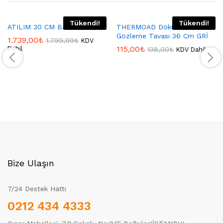
Tükendi!
Tükendi!
ATILIM 30 CM BALIK TAVASI
THERMOAD Döküm Granit
Gözleme Tavası 36 Cm GRİ
1.739,00
₺
1.799,99
₺
KDV
115,00
₺
Dahil
138,00
₺
KDV Dahil
Bize Ulaşın
7/24 Destek Hattı
0212 434 4333