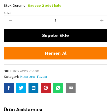
Stok Durumu:
Sadece 2 adet kaldı
Adet
Schafer
Yuvarlak
Çift
Taraflı
Sepete Ekle
Double
Grill
Pan
Tava
Hemen Al
30
Cm
2
SKU:
8699131975466
Parça
Kategori:
Kızartma Tavası
Rosegold
quantity
Ürün Açıklaması