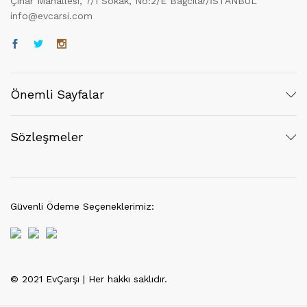
Çınar Mahallesi, 7/1 Sokak, No:2/E Bağcılar/İSTANBUL
info@evcarsi.com
Önemli Sayfalar
Sözleşmeler
Güvenli Ödeme Seçeneklerimiz:
© 2021 EvÇarşı | Her hakkı saklıdır.
Tek Tıkla Ödeme Kolaylığı