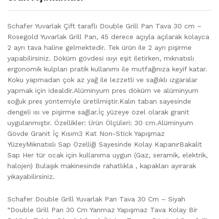
Schafer Yuvarlak Çift taraflı Double Grill Pan Tava 30 cm –
Rosegold Yuvarlak Grill Pan, 45 derece açıyla açılarak kolayca
2 ayrı tava haline gelmektedir. Tek ürün ile 2 ayrı pişirme
yapabilirsiniz. Döküm gövdesi ısıyı eşit iletirken, mıknatıslı
ergonomik kulpları pratik kullanımı ile mutfağınıza keyif katar.
Koku yapmadan çok az yağ ile lezzetli ve sağlıklı ızgaralar
yapmak için idealdir.Alüminyum pres döküm ve alüminyum
soğuk pres yöntemiyle üretilmiştir.Kalın taban sayesinde
dengeli ısı ve pişirme sağlar.İç yüzeye özel olarak granit
uygulanmıştır. Özellikler: Ürün Ölçüleri: 30 cm.Alüminyum
Gövde Granit İç Kısım3 Kat Non-Stick Yapışmaz
YüzeyMıknatıslı Sap Özelliği Sayesinde Kolay KapanırBakalit
Sap Her tür ocak için kullanıma uygun (Gaz, seramik, elektrik,
halojen) Bulaşık makinesinde rahatlıkla , kapakları ayırarak
yıkayabilirsiniz.
Schafer Double Grill Yuvarlak Pan Tava 30 Cm – Siyah
“Double Grill Pan 30 Cm Yanmaz Yapışmaz Tava Kolay Bir