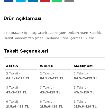
Ürün Açıklaması
THERMOAD İç – Dış Granit Alüminyum Döküm 4Mm Kalınlık
Granit Yanmaz Yapışmaz Kaplama Pfoa İçermez 32 Cm
Taksit Seçenekleri
AXESS
WORLD
MAXIMUM
2 Taksit -
2 Taksit -
2 Taksit -
64.5x2=129 TL
64.5x2=129 TL
64.5x2=129 TL
3 Taksit -
3 Taksit -
3 Taksit -
43x3=129 TL
43x3=129 TL
43x3=129 TL
6 Taksit -
6 Taksit -
6 Taksit -
21.5x6=129 TL
21.5x6=129 TL
21.5x6=129 TL