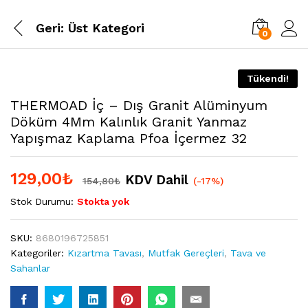
Geri:
Üst Kategori
0
Tükendi!
THERMOAD İç – Dış Granit Alüminyum
Döküm 4Mm Kalınlık Granit Yanmaz
Yapışmaz Kaplama Pfoa İçermez 32
129,00
₺
KDV Dahil
154,80
₺
(-17%)
Stok Durumu:
Stokta yok
SKU:
8680196725851
Kategoriler:
Kızartma Tavası
,
Mutfak Gereçleri
,
Tava ve
Sahanlar