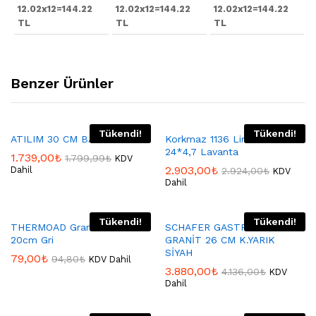
12.02x12=144.22
12.02x12=144.22
12.02x12=144.22
TL
TL
TL
Benzer Ürünler
Tükendi!
Tükendi!
ATILIM 30 CM BALIK TAVASI
Korkmaz 1136 Lina Tava
24*4,7 Lavanta
1.739,00
₺
1.799,99
₺
KDV
2.903,00
₺
Dahil
2.924,00
₺
KDV
Dahil
Tükendi!
Tükendi!
THERMOAD Granit Tava
SCHAFER GASTRONOMIE
20cm Gri
GRANİT 26 CM K.YARIK
SİYAH
79,00
₺
94,80
₺
KDV Dahil
3.880,00
₺
4.136,00
₺
KDV
Dahil