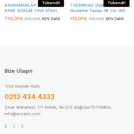
Tükendi!
Tükendi!
KAHRAMANLAR 25*25 İRON
THERMOAD Döküm Granit
KARE DÖKÜM TAVA SİYAH
Gözleme Tavası 36 Cm GRİ
759,00
₺
115,00
₺
891,00
₺
138,00
₺
KDV Dahil
KDV Dahil
Bize Ulaşın
7/24 Destek Hattı
0212 434 4333
Çınar Mahallesi, 7/1 Sokak, No:2/E Bağcılar/İSTANBUL
info@evcarsi.com