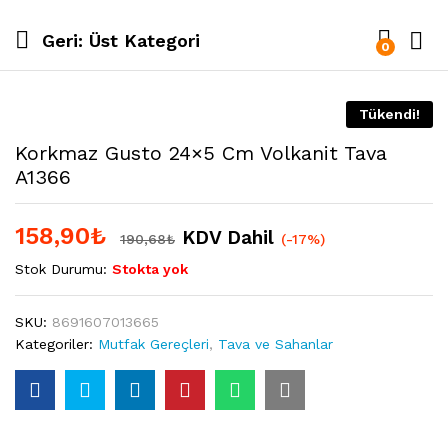
Geri:
Üst Kategori
0
Tükendi!
Korkmaz Gusto 24×5 Cm Volkanit Tava
A1366
158,90
₺
KDV Dahil
190,68
₺
(-17%)
Stok Durumu:
Stokta yok
SKU:
8691607013665
Kategoriler:
Mutfak Gereçleri
,
Tava ve Sahanlar