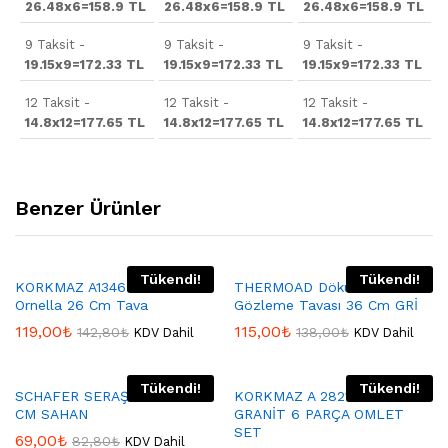
26.48x6=158.9 TL
26.48x6=158.9 TL
26.48x6=158.9 TL
9 Taksit -
9 Taksit -
9 Taksit -
19.15x9=172.33 TL
19.15x9=172.33 TL
19.15x9=172.33 TL
12 Taksit -
12 Taksit -
12 Taksit -
14.8x12=177.65 TL
14.8x12=177.65 TL
14.8x12=177.65 TL
Benzer Ürünler
Tükendi!
Tükendi!
KORKMAZ A1346 Korkmaz
THERMOAD Döküm Granit
Ornella 26 Cm Tava
Gözleme Tavası 36 Cm GRİ
119,00
₺
115,00
₺
142,80
₺
138,00
₺
KDV Dahil
KDV Dahil
Tükendi!
Tükendi!
SCHAFER SERAŞEFPLUS 20
KORKMAZ A 2821 MİA
CM SAHAN
GRANİT 6 PARÇA OMLET
SET
69,00
₺
82,80
₺
KDV Dahil