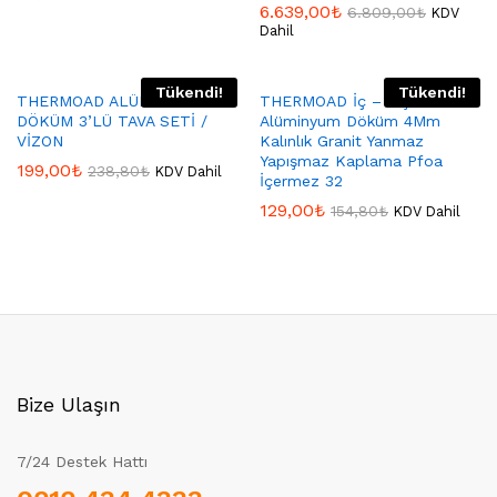
6.639,00
₺
6.809,00
₺
KDV
Dahil
Tükendi!
Tükendi!
THERMOAD ALÜMİNYUM
THERMOAD İç – Dış Granit
DÖKÜM 3’LÜ TAVA SETİ /
Alüminyum Döküm 4Mm
VİZON
Kalınlık Granit Yanmaz
Yapışmaz Kaplama Pfoa
199,00
₺
238,80
₺
KDV Dahil
İçermez 32
129,00
₺
154,80
₺
KDV Dahil
Bize Ulaşın
7/24 Destek Hattı