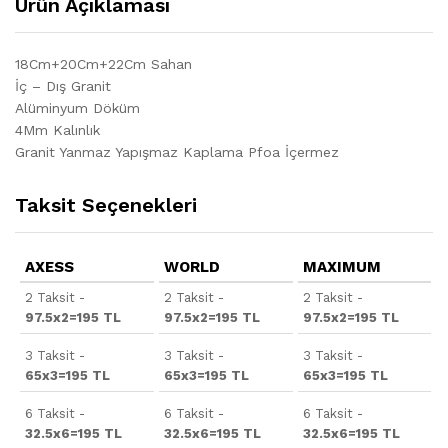
Ürün Açıklaması
18Cm+20Cm+22Cm Sahan
İç – Dış Granit
Alüminyum Döküm
4Mm Kalınlık
Granit Yanmaz Yapışmaz Kaplama Pfoa İçermez
Taksit Seçenekleri
AXESS
WORLD
MAXIMUM
2 Taksit -
2 Taksit -
2 Taksit -
97.5x2=195 TL
97.5x2=195 TL
97.5x2=195 TL
3 Taksit -
3 Taksit -
3 Taksit -
65x3=195 TL
65x3=195 TL
65x3=195 TL
6 Taksit -
6 Taksit -
6 Taksit -
32.5x6=195 TL
32.5x6=195 TL
32.5x6=195 TL