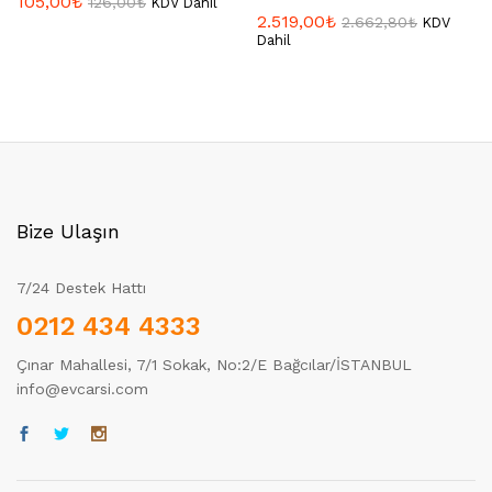
105,00
₺
126,00
₺
KDV Dahil
2.519,00
₺
2.662,80
₺
KDV
Dahil
Bize Ulaşın
7/24 Destek Hattı
0212 434 4333
Çınar Mahallesi, 7/1 Sokak, No:2/E Bağcılar/İSTANBUL
info@evcarsi.com