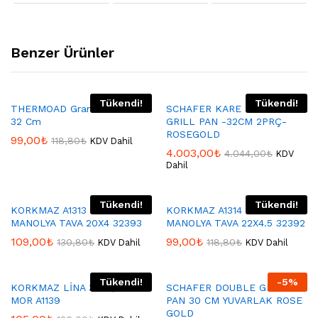
Benzer Ürünler
Tükendi!
Tükendi!
THERMOAD Granit Tava Gri
SCHAFER KARE DOUBLE
32 Cm
GRILL PAN -32CM 2PRÇ-
ROSEGOLD
99,00
₺
118,80
₺
KDV Dahil
4.003,00
₺
4.044,00
₺
KDV
Dahil
Tükendi!
Tükendi!
KORKMAZ A1313 MİA
KORKMAZ A1314 MİA
MANOLYA TAVA 20X4 32393
MANOLYA TAVA 22X4.5 32392
109,00
₺
99,00
₺
130,80
₺
118,80
₺
KDV Dahil
KDV Dahil
Tükendi!
-
5
%
KORKMAZ LİNA 30X5,6 TAVA
SCHAFER DOUBLE GRİLL
MOR A1139
PAN 30 CM YUVARLAK ROSE
GOLD