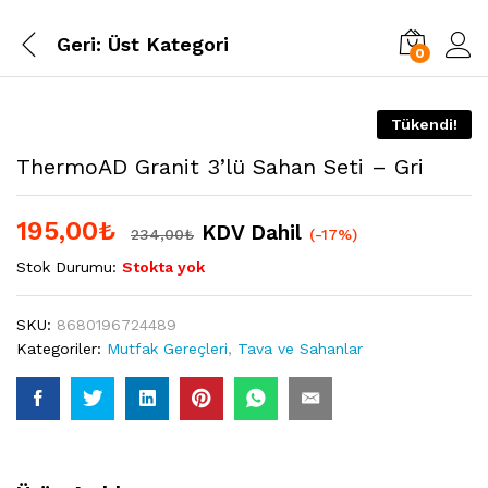
Geri:
Üst Kategori
0
Tükendi!
ThermoAD Granit 3’lü Sahan Seti – Gri
195,00
₺
KDV Dahil
234,00
₺
(-17%)
Stok Durumu:
Stokta yok
SKU:
8680196724489
Kategoriler:
Mutfak Gereçleri
,
Tava ve Sahanlar