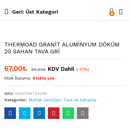
Geri:
Üst Kategori
0
THERMOAD GRANİT ALUMİNYUM DÖKÜM
20 SAHAN TAVA GRİ
67,00
₺
KDV Dahil
80,40
₺
(-17%)
Stok Durumu:
Stokta yok
SKU:
8680196724298
Kategoriler:
Mutfak Gereçleri
,
Tava ve Sahanlar