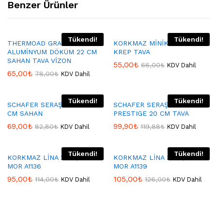
Benzer Ürünler
Tükendi!
Tükendi!
THERMOAD GRANİT
KORKMAZ MİNİKA 18 CM
ALUMİNYUM DÖKÜM 22 CM
KREP TAVA
SAHAN TAVA VİZON
55,00
₺
66,00
₺
KDV Dahil
65,00
₺
78,00
₺
KDV Dahil
Tükendi!
Tükendi!
SCHAFER SERAŞEFPLUS 20
SCHAFER SERAŞEF
CM SAHAN
PRESTIGE 20 CM TAVA
69,00
₺
99,90
₺
82,80
₺
119,88
₺
KDV Dahil
KDV Dahil
Tükendi!
Tükendi!
KORKMAZ LİNA 24X4,7 TAVA
KORKMAZ LİNA 30X5,6 TAVA
MOR A1136
MOR A1139
95,00
₺
105,00
₺
114,00
₺
126,00
₺
KDV Dahil
KDV Dahil