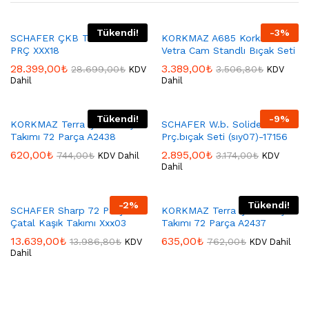
Tükendi!
-
3
%
SCHAFER ÇKB TAKIMI 90
KORKMAZ A685 Korkmaz
PRÇ XXX18
Vetra Cam Standlı Bıçak Seti
28.399,00
₺
3.389,00
₺
28.699,00
₺
3.506,80
₺
KDV
KDV
Dahil
Dahil
Tükendi!
-
9
%
KORKMAZ Terra Çatal Kaşık
SCHAFER W.b. Solide 6
Takımı 72 Parça A2438
Prç.bıçak Seti (sıy07)-17156
620,00
₺
2.895,00
₺
744,00
₺
3.174,00
₺
KDV Dahil
KDV
Dahil
-
2
%
Tükendi!
SCHAFER Sharp 72 Parça
KORKMAZ Terra Çatal Kaşık
Çatal Kaşık Takımı Xxx03
Takımı 72 Parça A2437
13.639,00
₺
635,00
₺
13.986,80
₺
762,00
₺
KDV
KDV Dahil
Dahil