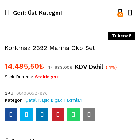
Geri:
Üst Kategori
0
Tükendi!
Korkmaz 2392 Marina Çkb Seti
14.485,50
₺
KDV Dahil
14.683,00
₺
(-1%)
Stok Durumu:
Stokta yok
SKU:
081600527876
Kategori:
Çatal Kaşık Bıçak Takımları