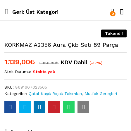
Geri:
Üst Kategori
0
Tükendi!
KORKMAZ A2356 Aura Çkb Seti 89 Parça
1.139,00
₺
KDV Dahil
1.366,80
₺
(-17%)
Stok Durumu:
Stokta yok
SKU:
8691607023565
Kategoriler:
Çatal Kaşık Bıçak Takımları
,
Mutfak Gereçleri