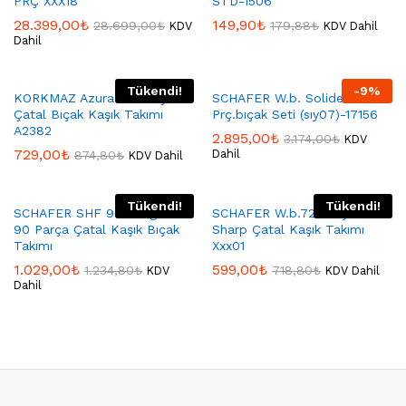
PRÇ XXX18
STD-1506
28.399,00
₺
149,90
₺
28.699,00
₺
179,88
₺
KDV
KDV Dahil
Dahil
Tükendi!
-
9
%
KORKMAZ Azura 84 Parça
SCHAFER W.b. Solide 6
Çatal Bıçak Kaşık Takımı
Prç.bıçak Seti (sıy07)-17156
A2382
2.895,00
₺
3.174,00
₺
KDV
729,00
₺
Dahil
874,80
₺
KDV Dahil
Tükendi!
Tükendi!
SCHAFER SHF 950 Lugano
SCHAFER W.b.72 Parça
90 Parça Çatal Kaşık Bıçak
Sharp Çatal Kaşık Takımı
Takımı
Xxx01
1.029,00
₺
599,00
₺
1.234,80
₺
718,80
₺
KDV
KDV Dahil
Dahil